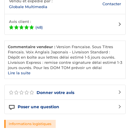
Vendu et expédié par :
Contacter
Globale Multimedia
Avis client :
(48)
Commentaire vendeur :
Version Francaise. Sous Titres
Francais. Voix Anglais Japonais - Livraison Standard :
Dépôt en boîte aux lettres délai estimé 1-5 jours ouvrés.
Livraison Express : remise contre signature délai estimé 1-3
jours ouvrés. Pour les DOM TOM prévoir un délai
supplémentaire de 3 jours environ.
Lire la suite
Donner votre avis
Poser une question
Informations logistiques