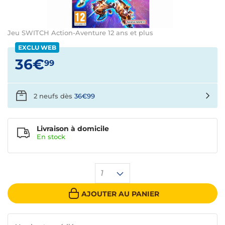
Jeu SWITCH Action-Aventure 12 ans et plus
EXCLU WEB
36€
99
2 neufs dès
36€99
Livraison à domicile
En
stock
1
AJOUTER AU PANIER