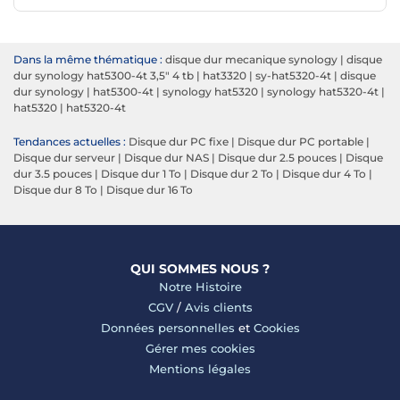
Dans la même thématique :
disque dur mecanique synology
|
disque
dur synology hat5300-4t 3,5" 4 tb
|
hat3320
|
sy-hat5320-4t
|
disque
dur synology
|
hat5300-4t
|
synology hat5320
|
synology hat5320-4t
|
hat5320
|
hat5320-4t
Tendances actuelles :
Disque dur PC fixe
|
Disque dur PC portable
|
Disque dur serveur
|
Disque dur NAS
|
Disque dur 2.5 pouces
|
Disque
dur 3.5 pouces
|
Disque dur 1 To
|
Disque dur 2 To
|
Disque dur 4 To
|
Disque dur 8 To
|
Disque dur 16 To
QUI SOMMES NOUS ?
Notre Histoire
CGV
/
Avis clients
Données personnelles
et
Cookies
Gérer mes cookies
Mentions légales