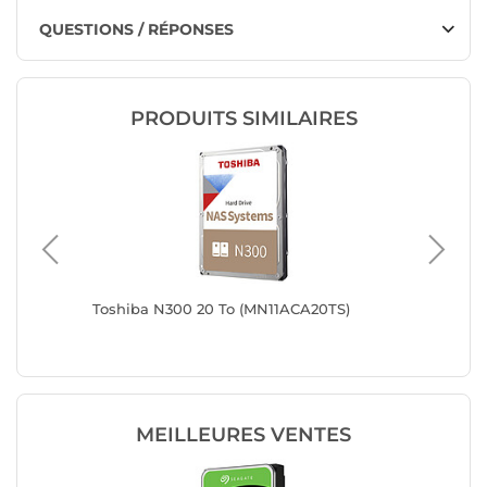
QUESTIONS / RÉPONSES
PRODUITS SIMILAIRES
o SATA
Toshiba N300 20 To (MN11ACA20TS)
Synolog
MEILLEURES VENTES