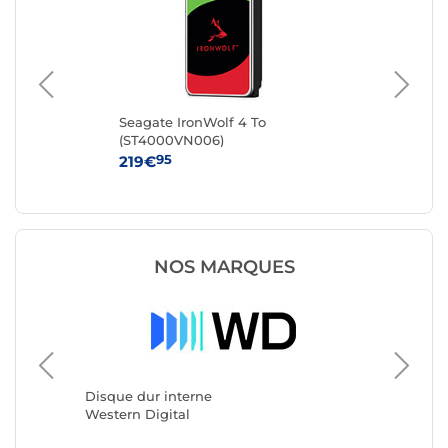
Seagate IronWolf 4 To
Sea
(ST4000VN006)
(S
95
219€
36
NOS MARQUES
Disque 
Seagate
Disque dur interne
Western Digital