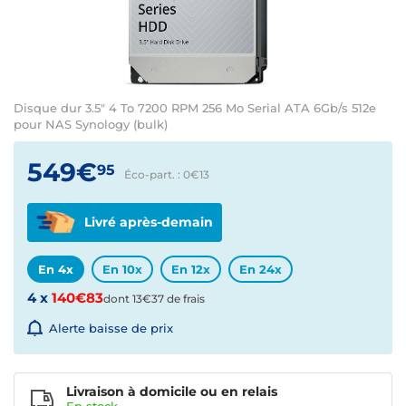
Disque dur 3.5" 4 To 7200 RPM 256 Mo Serial ATA 6Gb/s 512e
pour NAS Synology (bulk)
549€
95
Éco-part. : 0€
13
Livré après-demain
En 4x
En 10x
En 12x
En 24x
4 x
140€83
dont 13€37 de frais
Alerte baisse de prix
Livraison à domicile ou en relais