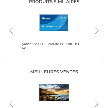
PRODUITS SIMILAIRES
UHSG-
iiyama 55" LED - ProLite LH5581UHSG-
iiyama 
1AG
B1AG
MEILLEURES VENTES