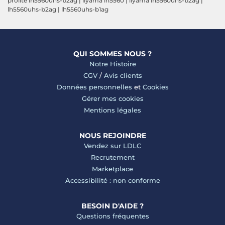
prolite lh5560uhs-b2ag
|
iiyama lh5560
|
iiyama lh5560uhs-b2ag
|
lh5560uhs-b2ag
|
lh5560uhs-b1ag
QUI SOMMES NOUS ?
Notre Histoire
CGV
/
Avis clients
Données personnelles
et
Cookies
Gérer mes cookies
Mentions légales
NOUS REJOINDRE
Vendez sur LDLC
Recrutement
Marketplace
Accessibilité : non conforme
BESOIN D'AIDE ?
Questions fréquentes