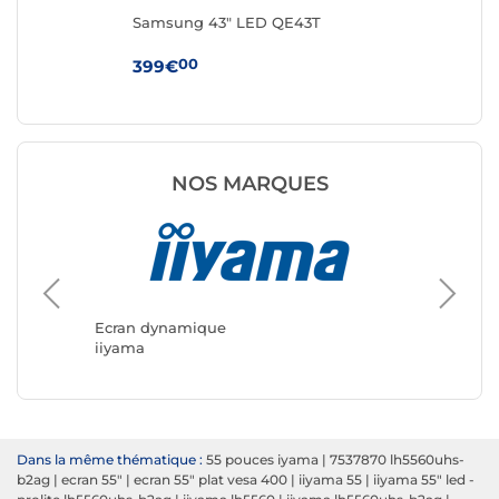
Samsung 43" LED QE43T
Sa
00
399€
99
NOS MARQUES
Ecran d
Samsun
Ecran dynamique
iiyama
Dans la même thématique :
55 pouces iyama
|
7537870 lh5560uhs-
b2ag
|
ecran 55"
|
ecran 55" plat vesa 400
|
iiyama 55
|
iiyama 55" led -