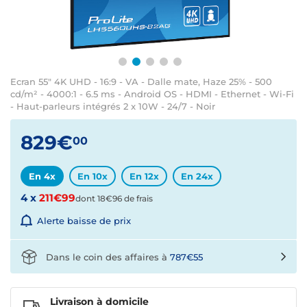
Ecran 55" 4K UHD - 16:9 - VA - Dalle mate, Haze 25% - 500
cd/m² - 4000:1 - 6.5 ms - Android OS - HDMI - Ethernet - Wi-Fi
- Haut-parleurs intégrés 2 x 10W - 24/7 - Noir
829€
00
En 4x
En 10x
En 12x
En 24x
4 x
211€99
dont 18€96 de frais
Alerte baisse de prix
Dans le coin des affaires à
787€55
Livraison à domicile