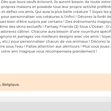
 Dès que leurs oeufs écloront, ils auront besoin de toute votr
urs propres maisons et possède tous leur propre activité préfér
et défiez vos amis. Qui aura la plus belle créature ? Soyez les
our personnaliser vos créatures à l'infini ! Décorez la forêt de 
quez bien d'être surpris par certains ! Des événements magiqu
e des skins exclusifs ! Fantasy Friends (2) Sous L'Océan : D
adorerez câliner. Chacune aura besoin d'une nourriture spéci
gnons et partagez vos meilleurs designs avec vos amis ! Soyez 
, etc.) pour personnaliser chacun de vos animaux ! Décorez la 
sous l'eau ! Faites attention aux alentours ! Plus vous jouez
t, votre ami magique vous récompensera grandement !
, Belgique.