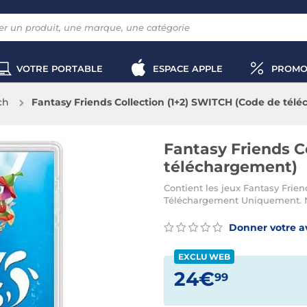
VOTRE PORTABLE
ESPACE APPLE
PROMO
ch
Fantasy Friends Collection (1+2) SWITCH (Code de tél
Fantasy Friends C
téléchargement)
Contient les jeux Fantasy Frien
Téléchargement Uniquement. Ne
Donner votre a
EXCLU WEB
24€
99