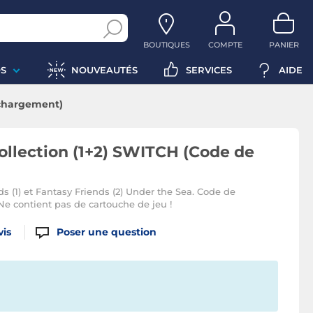
BOUTIQUES
COMPTE
PANIER
S
NOUVEAUTÉS
SERVICES
AIDE
échargement)
ollection (1+2) SWITCH (Code de
ds (1) et Fantasy Friends (2) Under the Sea. Code de
 contient pas de cartouche de jeu !
vis
Poser une question