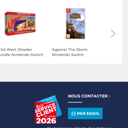
ild West Shooter
Against The Storm
Wobbledo
undle Nintendo Switch
Nintendo Switch
Switch (C
télécharg
NOUS CONTACTER :
PAR EMAIL