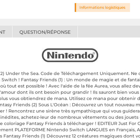
Informations logistiques
NT
QUESTION/RÉPONSE
ds (2) Under the Sea. Code de Téléchargement Uniquement. Ne c
 Switch ! Fantasy Friends (1) : Un monde de magie et de fanta
ù tout est possible ! Avec l'aide de la fée Aurea, vous allez de
l'amour dont ils ont besoin pour grandir ! Ils sauront bien vous
plus vous obtiendrez de mana. Utilisez ce mana pour obtenir 
antasy Friends (2) Sous L'Océan : Découvrez un tout nouveau 
 ! Rencontrez une sirène très sympathique qui vous guidera da
inédites, achetez-leur de nombreux vêtements ou des jouets en
 de coloriage Fantasy Friends à télécharger ! EDITEUR Just 
ement PLATEFORME Nintendo Switch LANGUES en Français, Angl
 Fantasy Friends (1) Découvrez 12 créatures magiques dont vo