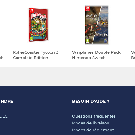
RollerCoaster Tycoon 3
Warplanes Double Pack
W
ch
Complete Edition
Nintendo Switch
B
Nintendo Switch
INDRE
BESOIN D'AIDE ?
LDLC
Questions fréquentes
Modes de livraison
Modes de règlement