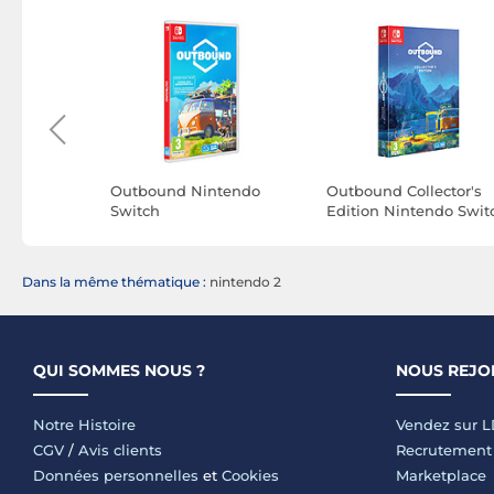
Guardians
Outbound Nintendo
Outbound Collector's
tendo
Switch
Edition Nintendo Swit
Dans la même thématique :
nintendo 2
QUI SOMMES NOUS ?
NOUS REJO
Notre Histoire
Vendez sur 
CGV
/
Avis clients
Recrutement
Données personnelles
et
Cookies
Marketplace