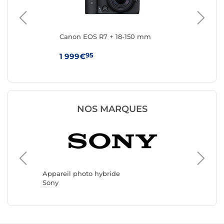
Canon EOS R7 + 18-150 mm
Ca
95
1 999€
1 
NOS MARQUES
Apparei
Nikon
Appareil photo hybride
Sony