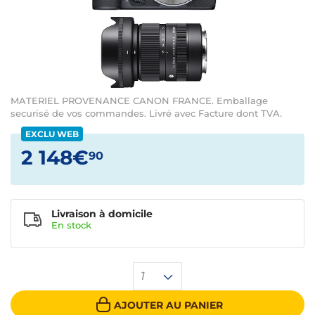
MATERIEL PROVENANCE CANON FRANCE. Emballage
securisé de vos commandes. Livré avec Facture dont TVA.
EXCLU WEB
2 148€
90
Livraison à domicile
En
stock
1
AJOUTER AU PANIER