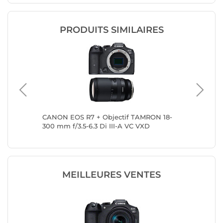
PRODUITS SIMILAIRES
17-
CANON EOS R7 + Objectif TAMRON 18-
CANON E
300 mm f/3.5-6.3 Di III-A VC VXD
40mm f/
MEILLEURES VENTES