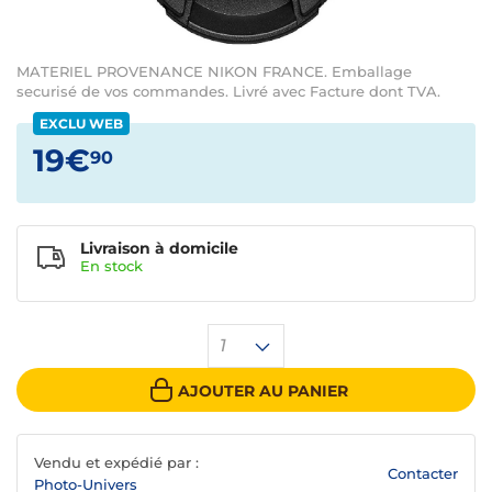
MATERIEL PROVENANCE NIKON FRANCE. Emballage
securisé de vos commandes. Livré avec Facture dont TVA.
EXCLU WEB
19€
90
Livraison à domicile
En
stock
1
AJOUTER AU PANIER
Vendu et expédié par :
Contacter
Photo-Univers