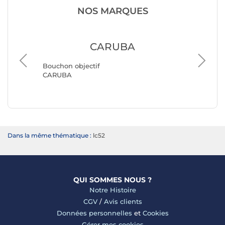
NOS MARQUES
E
CARUBA
Bouchon
Bouchon objectif
SIGMA
CARUBA
Dans la même thématique :
lc52
QUI SOMMES NOUS ?
Notre Histoire
CGV
/
Avis clients
Données personnelles
et
Cookies
Gérer mes cookies