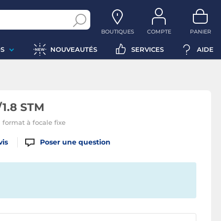
BOUTIQUES
COMPTE
PANIER
S
NOUVEAUTÉS
SERVICES
AIDE
1.8 STM
 format à focale fixe
vis
Poser une question