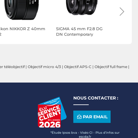
ikon NIKKOR Z 40mm
SIGMA 45 mm F2.8 DG
Nikon NI
2
DN Contemporary
f/1.8 S
r téléobjectif
|
Objectif micro 4/3
|
Objectif APS-C
|
Objectif full frame
|
NOUS CONTACTER :
PAR EMAIL
*Étude Ipsos bva - Viséo CI - Plus d’infos sur
escda.fr