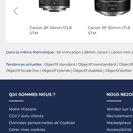
-240mm
Canon RF 16mm f/2.8
Canon RF 50mm f/1.8
STM
STM
Dans la même thématique :
28 mmcanpn
|
28mm canon
|
canon mm
Tendances actuelles :
Objectif standard
|
Objectif transtandard
|
Objecti
Objectif focale fixe
|
Objectif hybride
|
Objectif stabilisé
|
Objectif boîtier
QUI SOMMES NOUS ?
NOUS REJO
Notre Histoire
Vendez sur 
CGV
/
Avis clients
Recrutement
Données personnelles
et
Cookies
Marketplace
Gérer mes cookies
Accessibilité