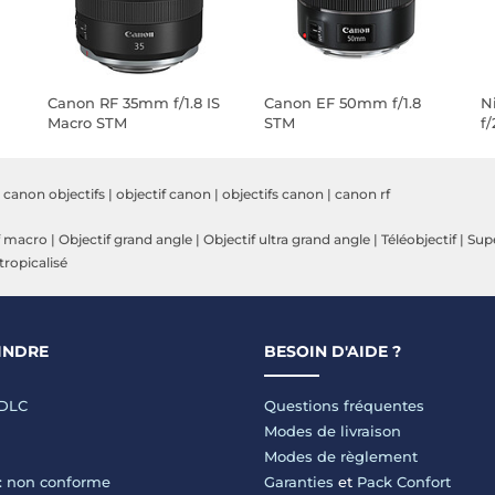
Canon RF 35mm f/1.8 IS
Canon EF 50mm f/1.8
N
Macro STM
STM
f/
|
canon objectifs
|
objectif canon
|
objectifs canon
|
canon rf
f macro
|
Objectif grand angle
|
Objectif ultra grand angle
|
Téléobjectif
|
Supe
 tropicalisé
INDRE
BESOIN D'AIDE ?
LDLC
Questions fréquentes
Modes de livraison
Modes de règlement
 : non conforme
Garanties
et
Pack Confort