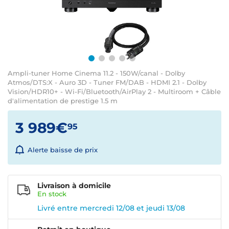
Ampli-tuner Home Cinema 11.2 - 150W/canal - Dolby
Atmos/DTS:X - Auro 3D - Tuner FM/DAB - HDMI 2.1 - Dolby
Vision/HDR10+ - Wi-Fi/Bluetooth/AirPlay 2 - Multiroom + Câble
d'alimentation de prestige 1.5 m
3 989€
95
Alerte baisse de prix
Livraison à domicile
En
stock
Livré entre mercredi 12/08 et jeudi 13/08