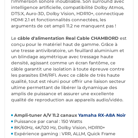
l'immersion sonore inoubliable. Son surround avec
intelligence artificielle, compatibilité Dolby Atmos,
DTS:X, Auro-3D, Dolby Vision, HDR10+, connectique
HDMI 2.1 et fonctionnalités connectées, les
arguments de cet ampli 11.2 ne manquent pas !
Le
câble d'alimentation Real Cable CHAMBORD
est
conçu pour le matériel haut de gamme. Grâce à
une tresse antivibratoire, un feuillard aluminium et
un blindage asymétrique avec tressage haute
densité, agissant comme un écran fantôme, ce
câble garantit une isolation à toute épreuve contre
les parasites EMI/RFI. Avec ce câble de très haute
qualité, tout est réuni pour offrir une liaison secteur
ultime permettant de libérer la dynamique des
amplis de puissance et assurer une excellente
qualité de reproduction aux appareils audio/vidéo.
Ampli-tuner A/V 11.2 canaux
Yamaha RX-A8A Noir
Puissance par canal : 150 Watts
8K/60Hz, 4K/120 Hz, Dolby Vision, HDR10+
Expérience gaming : VRR, ALLM, Quick Frame