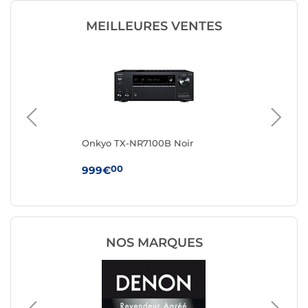
MEILLEURES VENTES
Onkyo TX-NR7100B Noir
On
00
999€
69
NOS MARQUES
Ampli 