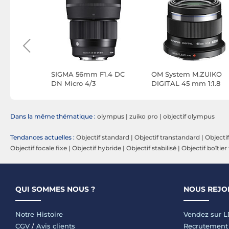
8
SIGMA 56mm F1.4 DC
OM System M.ZUIKO
DN Micro 4/3
DIGITAL 45 mm 1:1.8
monture Micro Four
Thirds Noir
Dans la même thématique :
olympus
|
zuiko pro
|
objectif olympus
Tendances actuelles :
Objectif standard
|
Objectif transtandard
|
Objecti
Objectif focale fixe
|
Objectif hybride
|
Objectif stabilisé
|
Objectif boîtier
QUI SOMMES NOUS ?
NOUS REJO
Notre Histoire
Vendez sur 
CGV
/
Avis clients
Recrutement