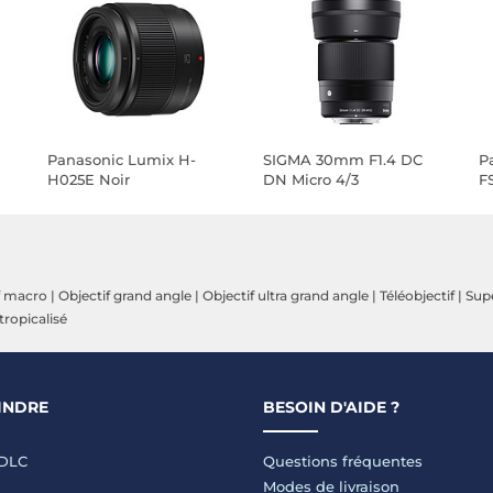
Panasonic Lumix H-
SIGMA 30mm F1.4 DC
P
H025E Noir
DN Micro 4/3
F
f macro
|
Objectif grand angle
|
Objectif ultra grand angle
|
Téléobjectif
|
Supe
 tropicalisé
INDRE
BESOIN D'AIDE ?
LDLC
Questions fréquentes
Modes de livraison