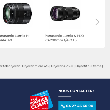
anasonic Lumix H-
Panasonic Lumix S PRO
Panasonic
SA14140
70-200mm f/4 O.I.S.
HS030E No
r téléobjectif
|
Objectif micro 4/3
|
Objectif APS-C
|
Objectif full frame
|
NOUS CONTACTER :
04 27 46 60 00