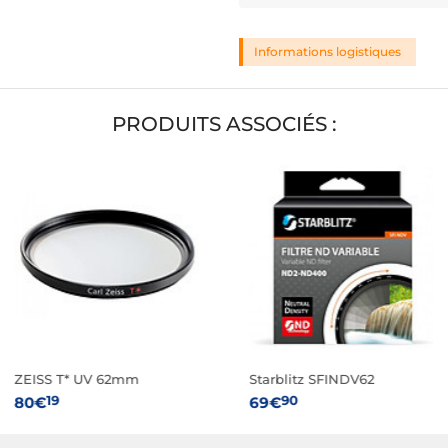
Informations logistiques
PRODUITS ASSOCIÉS :
ZEISS T* UV 62mm
Starblitz SFINDV62
19
90
80€
69€