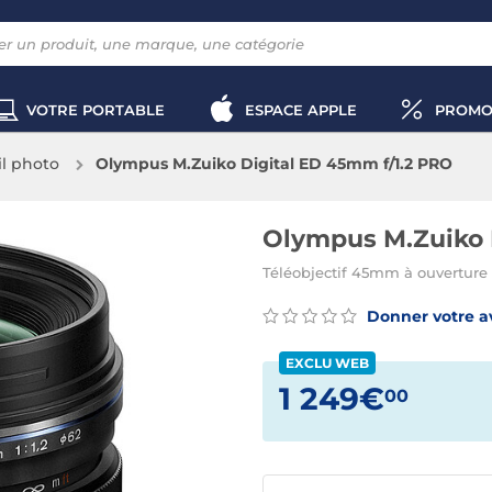
VOTRE PORTABLE
ESPACE APPLE
PROMO
il photo
Olympus M.Zuiko Digital ED 45mm f/1.2 PRO
Olympus M.Zuiko 
Téléobjectif 45mm à ouverture f
Donner votre a
EXCLU WEB
1 249€
00