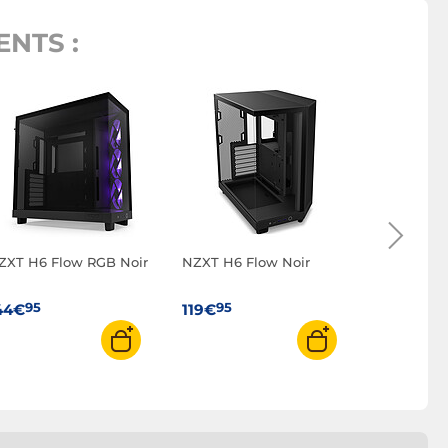
NTS :
NZXT H6 F
95
119€
ZXT H6 Flow RGB Noir
NZXT H6 Flow Noir
95
95
44€
119€