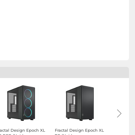
ractal Design Epoch XL
Fractal Design Epoch XL
Antec VX-