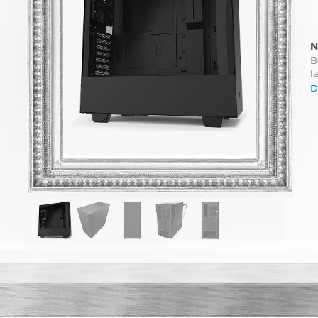
N
B
l
D