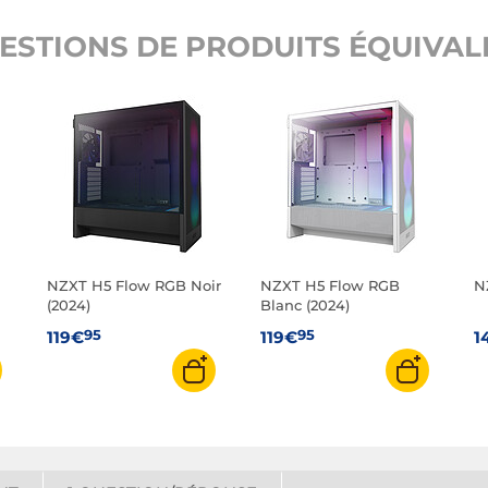
ESTIONS DE PRODUITS ÉQUIVALE
NZXT H5 Flow RGB Noir
NZXT H5 Flow RGB
N
(2024)
Blanc (2024)
95
95
119€
119€
1