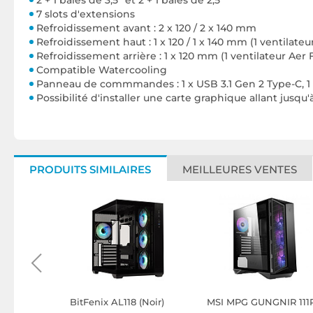
2 + 1 baies de 3,5” et 2 + 1 baies de 2,5”
7 slots d'extensions
Refroidissement avant : 2 x 120 / 2 x 140 mm
Refroidissement haut : 1 x 120 / 1 x 140 mm (1 ventilateu
Refroidissement arrière : 1 x 120 mm (1 ventilateur Aer F
Compatible Watercooling
Panneau de commmandes : 1 x USB 3.1 Gen 2 Type-C, 1 x
Possibilité d'installer une carte graphique allant jusq
PRODUITS SIMILAIRES
MEILLEURES VENTES
dow Base
BitFenix AL118 (Noir)
MSI MPG GUNGNIR 111