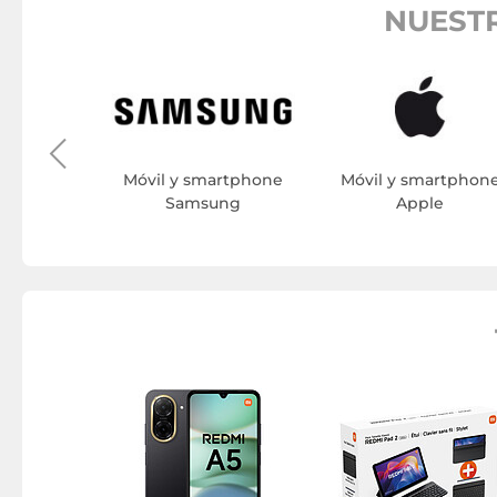
NUEST
artphone
one
Móvil y smartphone
Móvil y smartphon
Samsung
Apple
Cámara de
 Xiaomi