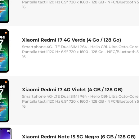
Pantalla táctil 120 Hz 6.9" 720 x 1600 - 128 GB - NFC/Bluetooth
16
Xiaomi Redmi 17 4G Verde (4 Go / 128 Go)
Smartphone 4G-LTE Dual SIM IP64 - Helio G91-Ultra Octo-Core
Pantalla táctil 120 Hz 6.9" 720 x 1600 - 128 Go - NFC/Bluetooth
16
Xiaomi Redmi 17 4G Violet (4 GB / 128 GB)
Smartphone 4G-LTE Dual SIM IP64 - Helio G91-Ultra Octo-Core
Pantalla táctil 120 Hz 6.9" 720 x 1600 - 128 GB - NFC/Bluetooth
16
Xiaomi Redmi Note 15 5G Negro (6 GB / 128 GB)