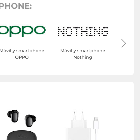
PHONE:
Móvil y
H
Móvil y smartphone
Móvil y smartphone
OPPO
Nothing
I