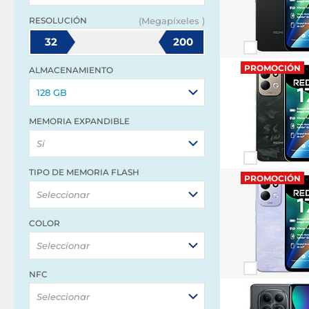
RESOLUCIÓN
(Megapíxeles )
32
200
PROMOCIÓN
ALMACENAMIENTO
128 GB
MEMORIA EXPANDIBLE
Sí
TIPO DE MEMORIA FLASH
PROMOCIÓN
Seleccionar
COLOR
Seleccionar
NFC
Seleccionar