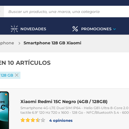
NOVEDADES
PROMOCIONES
rtphone
Smartphone 128 GB Xiaomi
EN 10 ARTÍCULOS
128 GB
Xiaomi Redmi 15C Negro (4GB / 128GB)
Smartphone 4G-LTE Dual SIM IP64 - Helio G81-Ultra 8-Core 2.0
tactile 6.9" 120 Hz 720 x 1600 - 128 Go - NFC/Bluetooth 5.4 - 6
4 opiniones