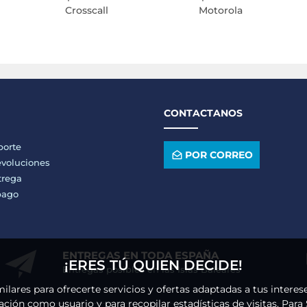
Crosscall
Motorola
CONTACTANOS
porte
POR CORREO
voluciones
trega
pago
ENTREGAS EN TODA ESPAÑA
¡ERES TÚ QUIEN DECIDE!
Entregas posibles en las Islas Baleares
milares para ofrecerte servicios y ofertas adaptadas a tus intere
ción como usuario y para recopilar estadísticas de visitas.
Para