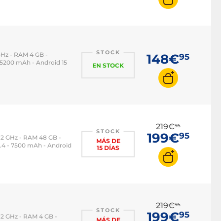
STOCK
GHz - RAM 4 GB -
148€
95
 - 5200 mAh - Android 15
EN STOCK
219€
95
STOCK
199€
95
 2 GHz - RAM 48 GB -
MÁS DE
 5.4 - 7500 mAh - Android
15 DÍAS
219€
95
STOCK
199€
95
 2 GHz - RAM 4 GB -
MÁS DE