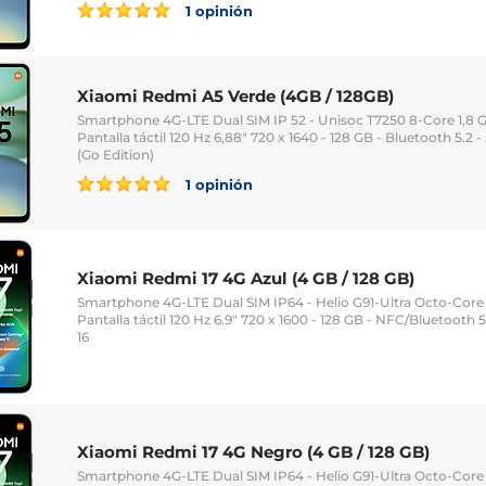
1 opinión
Xiaomi Redmi A5 Verde (4GB / 128GB)
Smartphone 4G-LTE Dual SIM IP 52 - Unisoc T7250 8-Core 1,8 
Pantalla táctil 120 Hz 6,88" 720 x 1640 - 128 GB - Bluetooth 5.2
(Go Edition)
1 opinión
Xiaomi Redmi 17 4G Azul (4 GB / 128 GB)
Smartphone 4G-LTE Dual SIM IP64 - Helio G91-Ultra Octo-Core
Pantalla táctil 120 Hz 6.9" 720 x 1600 - 128 GB - NFC/Bluetooth
16
Xiaomi Redmi 17 4G Negro (4 GB / 128 GB)
Smartphone 4G-LTE Dual SIM IP64 - Helio G91-Ultra Octo-Core