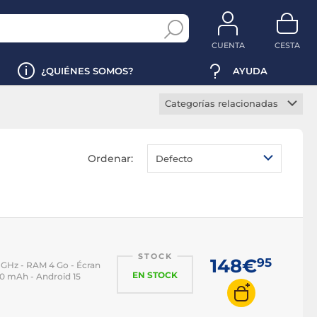
CUENTA
CESTA
¿QUIÉNES SOMOS?
AYUDA
Categorías relacionadas
Smartphone 5G
Smartphone gaming
Ordenar:
Defecto
Smartphone plegable
iPhone
iPhone 14
iPhone 15
STOCK
iPhone 16
148€
95
 GHz - RAM 4 Go - Écran
EN STOCK
000 mAh - Android 15
iPhone 17
iPhone Air