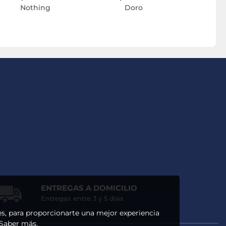
Nothing
Doro
X
ENTREGAS A DOMICILIO
Entregas entre 3 y 5 días
ses, para proporcionarte una mejor experiencia
 Saber más.