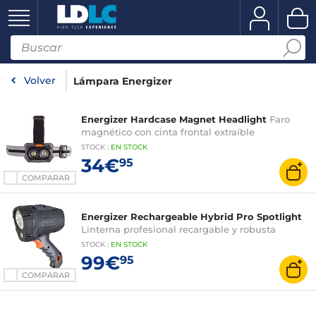
Volver
Lámpara Energizer
Energizer Hardcase Magnet Headlight
Faro
magnético con cinta frontal extraíble
STOCK
:
EN STOCK
34€
95
COMPARAR
Energizer Rechargeable Hybrid Pro Spotlight
Linterna profesional recargable y robusta
STOCK
:
EN STOCK
99€
95
COMPARAR