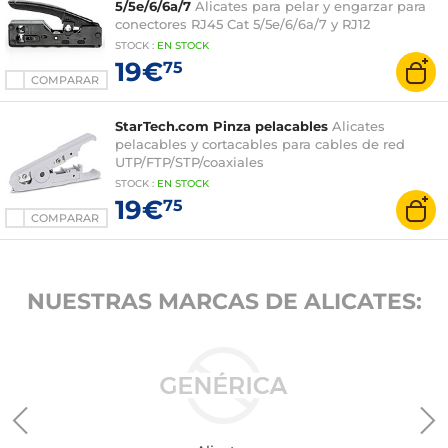
5/5e/6/6a/7
Alicates para pelar y engarzar para
conectores RJ45 Cat 5/5e/6/6a/7 y RJ12
STOCK
:
EN STOCK
19€
75
COMPARAR
StarTech.com Pinza pelacables
Alicates
pelacables y cortacables para cables de red
UTP/FTP/STP/coaxiales
STOCK
:
EN STOCK
19€
75
COMPARAR
NUESTRAS MARCAS DE ALICATES: