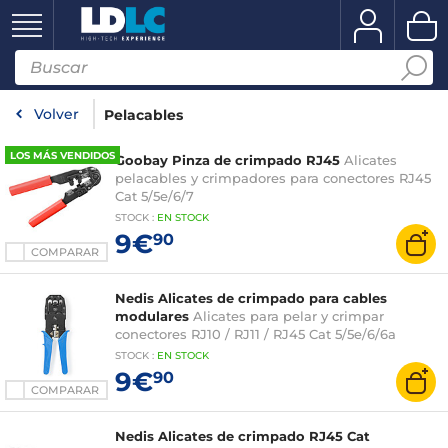
Volver
Pelacables
LOS MÁS VENDIDOS
Goobay Pinza de crimpado RJ45
Alicates
pelacables y crimpadores para conectores RJ45
Cat 5/5e/6/7
STOCK
:
EN STOCK
9€
90
COMPARAR
Nedis Alicates de crimpado para cables
modulares
Alicates para pelar y crimpar
conectores RJ10 / RJ11 / RJ45 Cat 5/5e/6/6a
STOCK
:
EN STOCK
9€
90
COMPARAR
Nedis Alicates de crimpado RJ45 Cat