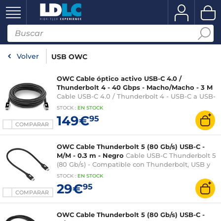
Volver
USB OWC
OWC Cable óptico activo USB-C 4.0 /
Thunderbolt 4 - 40 Gbps - Macho/Macho - 3 M
Cable USB-C 4.0 / Thunderbolt 4 - USB-C a USB-
C - Carga de 240 W / Pantalla 8K / Transferencia
STOCK
:
EN STOCK
de datos a 40 Gbit/s - Negro - 3 metros
149€
95
COMPARAR
OWC Cable Thunderbolt 5 (80 Gb/s) USB-C -
M/M - 0.3 m - Negro
Cable USB-C Thunderbolt 5
(80 Gb/s) - Compatible con Thunderbolt, USB y
DisplayPort - PowerDelivery 240 W - M/M
STOCK
:
EN STOCK
29€
95
COMPARAR
OWC Cable Thunderbolt 5 (80 Gb/s) USB-C -