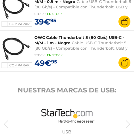
M/M - 0.8 m - Negro
Cable USB-C Thunderbolt 5
(80 Gb/s) - Compatible con Thunderbolt, USB y
DisplayPort - PowerDelivery 240 W - M/M
STOCK
:
EN STOCK
39€
95
COMPARAR
OWC Cable Thunderbolt 5 (80 Gb/s) USB-C -
M/M - 1 m - Negro
Cable USB-C Thunderbolt 5
(80 Gb/s) - Compatible con Thunderbolt, USB y
DisplayPort - PowerDelivery 240 W - M/M
STOCK
:
EN STOCK
49€
95
COMPARAR
NUESTRAS MARCAS DE USB:
USB