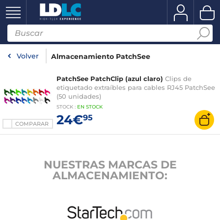
Volver
Almacenamiento PatchSee
PatchSee PatchClip (azul claro)
Clips de
etiquetado extraíbles para cables RJ45 PatchSee
(50 unidades)
STOCK
:
EN STOCK
24€
95
COMPARAR
NUESTRAS MARCAS DE
ALMACENAMIENTO: