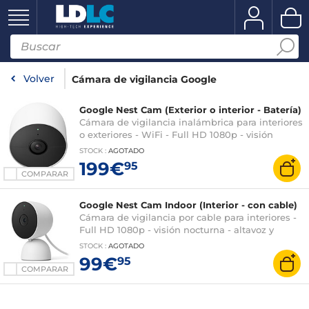
Volver
Cámara de vigilancia Google
Google Nest Cam (Exterior o interior - Batería)
Cámara de vigilancia inalámbrica para interiores
o exteriores - WiFi - Full HD 1080p - visión
nocturna - altavoz y micrófono - campo de visión
STOCK
:
AGOTADO
de 130° - detección de movimiento
199€
95
COMPARAR
Google Nest Cam Indoor (Interior - con cable)
Cámara de vigilancia por cable para interiores -
Full HD 1080p - visión nocturna - altavoz y
micrófono - campo de visión de 130° - detección
STOCK
:
AGOTADO
de movimiento
99€
95
COMPARAR