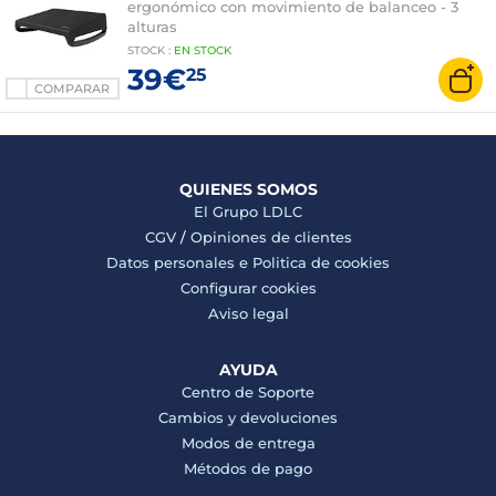
ergonómico con movimiento de balanceo - 3
alturas
STOCK
:
EN STOCK
39€
25
COMPARAR
QUIENES SOMOS
El Grupo LDLC
CGV
/
Opiniones de clientes
Datos personales e
Politica de cookies
Configurar cookies
Aviso legal
AYUDA
Centro de Soporte
Cambios y devoluciones
Modos de entrega
Métodos de pago