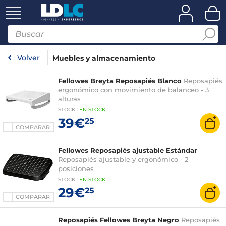
Volver
Muebles y almacenamiento
Fellowes Breyta Reposapiés Blanco
Reposapiés
ergonómico con movimiento de balanceo - 3
alturas
STOCK
:
EN STOCK
39€
25
COMPARAR
Fellowes Reposapiés ajustable Estándar
Reposapiés ajustable y ergonómico - 2
posiciones
STOCK
:
EN STOCK
29€
25
COMPARAR
Reposapiés Fellowes Breyta Negro
Reposapiés