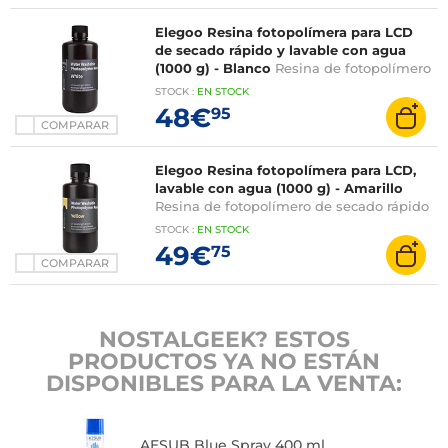
Elegoo Resina fotopolímera para LCD
de secado rápido y lavable con agua
(1000 g) - Blanco
Resina de fotopolímero
de secado rápido y lavable con agua para
STOCK
:
EN STOCK
las impresoras 3D Elegoo - Blanco
48€
95
COMPARAR
Elegoo Resina fotopolímera para LCD,
lavable con agua (1000 g) - Amarillo
Resina de fotopolímero de secado rápido
y lavable con agua para las impresoras
STOCK
:
EN STOCK
3D Elegoo - Amarillo
49€
75
COMPARAR
NOSTALGEEK? ESTOS
PRODUCTOS YA NO ESTÁN
DISPONIBLES PARA LA VENTA:
AESUB Blue Spray 400 ml