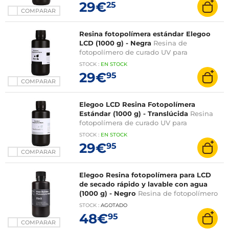
29€
25
COMPARAR
Resina fotopolímera estándar Elegoo
LCD (1000 g) - Negra
Resina de
fotopolímero de curado UV para
impresoras 3D Elegoo - Negro
STOCK
:
EN STOCK
29€
95
COMPARAR
Elegoo LCD Resina Fotopolímera
Estándar (1000 g) - Translúcida
Resina
fotopolímera de curado UV para
impresoras 3D Elegoo - Translúcida
STOCK
:
EN STOCK
29€
95
COMPARAR
Elegoo Resina fotopolímera para LCD
de secado rápido y lavable con agua
(1000 g) - Negro
Resina de fotopolímero
de secado rápido y lavable con agua para
STOCK
:
AGOTADO
las impresoras 3D Elegoo - Negro
48€
95
COMPARAR