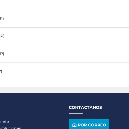
P)
P)
P)
P)
CONTACTANOS
porte
POR CORREO
voluciones