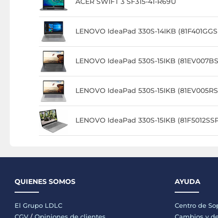
ACER SWIFT 3 SF315-41-R69U
LENOVO IdeaPad 330S-14IKB (81F401GGS
LENOVO IdeaPad 530S-15IKB (81EV007BS
LENOVO IdeaPad 530S-15IKB (81EV005RS
LENOVO IdeaPad 330S-15IKB (81F5012SS
QUIENES SOMOS
AYUDA
El Grupo LDLC
Centro de So
CGV
/
Opiniones de clientes
Cambios y de