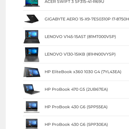
ACER SWIFT 3 SF315-41-R69U
GIGABYTE AERO 15-X9-7ES0310P I7-8750
LENOVO V145-15AST (81MT000VSP)
LENOVO V130-15IKB (81HN00VYSP)
HP EliteBook x360 1030 G4 (7YL43EA)
HP ProBook 470 G5 (2UB67EA)
HP ProBook 430 G6 (5PP55EA)
HP ProBook 430 G6 (5PP30EA)