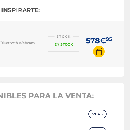
INSPIRARTE:
STOCK
578€
95
AC/Bluetooth Webcam
EN STOCK
IBLES PARA LA VENTA:
VER
›