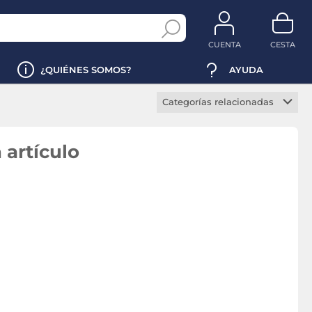
CUENTA
CESTA
¿QUIÉNES SOMOS?
AYUDA
Categorías relacionadas
Portátil ofimática
Portátil profesional
 artículo
Portátil SSD
Portátil 14 pulgadas
Portátil i5