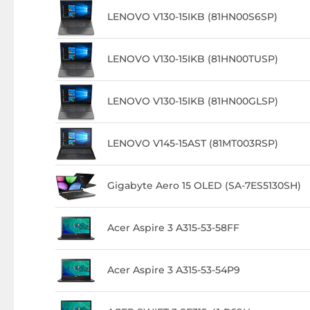
LENOVO V130-15IKB (81HN00S6SP)
LENOVO V130-15IKB (81HN00TUSP)
LENOVO V130-15IKB (81HN00GLSP)
LENOVO V145-15AST (81MT003RSP)
Gigabyte Aero 15 OLED (SA-7ES5130SH)
Acer Aspire 3 A315-53-58FF
Acer Aspire 3 A315-53-54P9