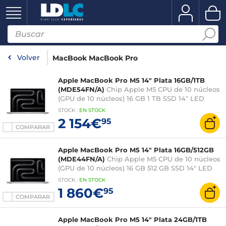
Volver
MacBook MacBook Pro
Apple MacBook Pro M5 14" Plata 16GB/1TB
(MDE54FN/A)
Chip Apple M5 CPU de 10 núcleos
(GPU de 10 núcleos) 16 GB 1 TB SSD 14" LED
Liquid Retina XDR Wi-Fi 6E/Bluetooth Webcam
STOCK
:
EN
STOCK
macOS Tahoe
2 154€
95
COMPARAR
Apple MacBook Pro M5 14" Plata 16GB/512GB
(MDE44FN/A)
Chip Apple M5 CPU de 10 núcleos
(GPU de 10 núcleos) 16 GB 512 GB SSD 14" LED
Liquid Retina XDR Wi-Fi 6E/Bluetooth Webcam
STOCK
:
EN STOCK
macOS Tahoe
1 860€
95
COMPARAR
Apple MacBook Pro M5 14" Plata 24GB/1TB