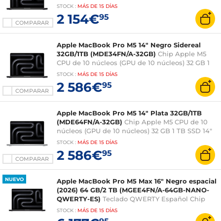
núcleos (GPU de 10 núcleos) 16 GB 1 TB SSD 14"
STOCK
:
MÁS DE
15 DÍAS
LED Liquid Retina XDR Wi-Fi 6E/Bluetooth
2 154€
95
Webcam macOS Tahoe
COMPARAR
Apple MacBook Pro M5 14" Negro Sidereal
32GB/1TB (MDE34FN/A-32GB)
Chip Apple M5
CPU de 10 núcleos (GPU de 10 núcleos) 32 GB 1
TB SSD 14" LED Liquid Retina XDR Wi-Fi
STOCK
:
MÁS DE
15 DÍAS
6E/Bluetooth Webcam macOS Tahoe
2 586€
95
COMPARAR
Apple MacBook Pro M5 14" Plata 32GB/1TB
(MDE64FN/A-32GB)
Chip Apple M5 CPU de 10
núcleos (GPU de 10 núcleos) 32 GB 1 TB SSD 14"
LED Liquid Retina XDR Wi-Fi 6E/Bluetooth
STOCK
:
MÁS DE
15 DÍAS
Webcam macOS Tahoe
2 586€
95
COMPARAR
NUEVO
Apple MacBook Pro M5 Max 16" Negro espacial
(2026) 64 GB/2 TB (MGEE4FN/A-64GB-NANO-
QWERTY-ES)
Teclado QWERTY Español Chip
Apple M5 Max CPU 18 núcleos (GPU 40 núcleos)
STOCK
:
MÁS DE
15 DÍAS
64 GB SSD 2 TB 16" LED Liquid Retina XDR vidrio