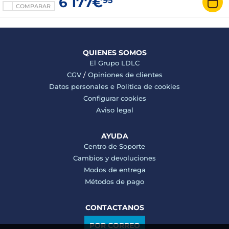
6 177€
95
nanotexturizado Wi-Fi 7/Bluetooth Cámara web
COMPARAR
macOS Tahoe
QUIENES SOMOS
El Grupo LDLC
CGV
/
Opiniones de clientes
Datos personales e
Politica de cookies
Configurar cookies
Aviso legal
AYUDA
Centro de Soporte
Cambios y devoluciones
Modos de entrega
Métodos de pago
CONTACTANOS
POR CORREO