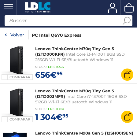
Volver
PC Intel Q670 Express
Lenovo ThinkCentre M70q Tiny Gen 5
(12TD000KFR)
Intel Core i3-14100T 8GB SSD
256GB Wi-Fi 6E/Bluetooth Windows 11
Professional
STOCK
:
EN STOCK
656€
95
COMPARAR
Lenovo ThinkCentre M70q Tiny Gen 5
(12TD003MFR)
Intel Core i7-13700T 16GB SSD
512GB Wi-Fi 6E/Bluetooth Windows 11
Professional
STOCK
:
EN STOCK
1 304€
95
COMPARAR
Lenovo ThinkCentre M90a Gen 5 (12SH0019EN)