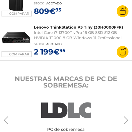
STOCK
:
AGOTADO
809€
95
COMPARAR
Lenovo ThinkStation P3 Tiny (30H0000FFR)
Intel Core i7-13700T vPro 16 GB SSD 512 GB
NVIDIA T1000 8 GB Windows 11 Professional
STOCK
:
AGOTADO
2 199€
95
COMPARAR
NUESTRAS MARCAS DE PC DE
SOBREMESA:
PC de sobremesa