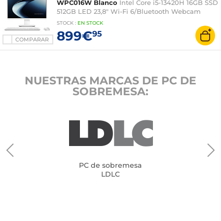
WPC016W Blanco
Intel Core i5-13420H 16GB SSD
512GB LED 23,8" Wi-Fi 6/Bluetooth Webcam
Windows 11 Home
STOCK
:
EN
STOCK
899€
95
COMPARAR
NUESTRAS MARCAS DE PC DE
SOBREMESA:
PC de sobremesa
LDLC