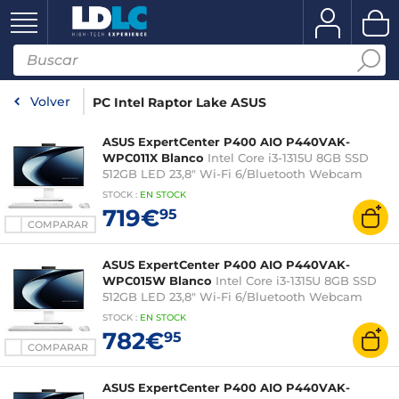
Volver
PC Intel Raptor Lake ASUS
ASUS ExpertCenter P400 AIO P440VAK-
WPC011X Blanco
Intel Core i3-1315U 8GB SSD
512GB LED 23,8" Wi-Fi 6/Bluetooth Webcam
Windows 11 Professional
STOCK
:
EN STOCK
719€
95
COMPARAR
ASUS ExpertCenter P400 AIO P440VAK-
WPC015W Blanco
Intel Core i3-1315U 8GB SSD
512GB LED 23,8" Wi-Fi 6/Bluetooth Webcam
Windows 11 Home
STOCK
:
EN STOCK
782€
95
COMPARAR
ASUS ExpertCenter P400 AIO P440VAK-