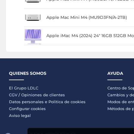
Apple Mac Mini M4 (MU9D3FN/A-2TB)
Apple iMac M4 (2024) 24" 16GB 512GB Mo
QUIENES SOMOS
AYUDA
El Grupo LDLC
Centro de So
CGV
/
Opiniones de clientes
Cambios y de
Datos personales e
Politica de cookies
Modos de en
Configurar cookies
Métodos de 
Aviso legal