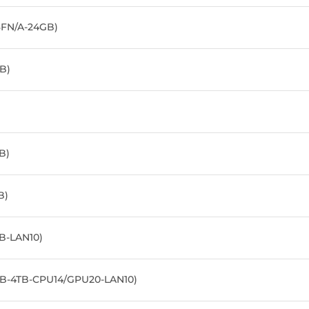
3FN/A-24GB)
B)
B)
B)
B-LAN10)
GB-4TB-CPU14/GPU20-LAN10)