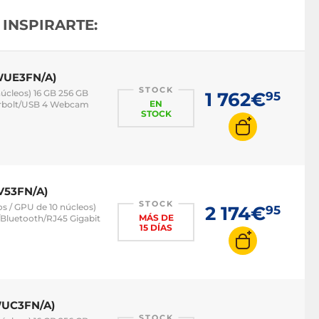
INSPIRARTE:
MWUE3FN/A)
STOCK
úcleos) 16 GB 256 GB
1 762€
95
EN
derbolt/USB 4 Webcam
STOCK
V53FN/A)
STOCK
s / GPU de 10 núcleos)
2 174€
95
MÁS DE
/Bluetooth/RJ45 Gigabit
15 DÍAS
WUC3FN/A)
STOCK