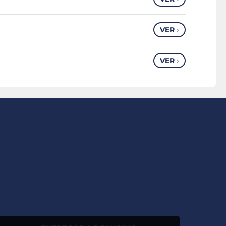
VER
›
VER
›