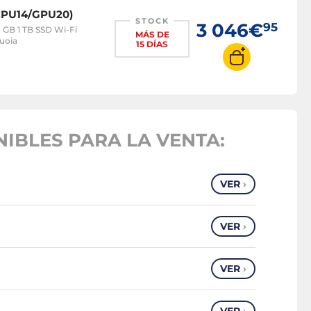
CPU14/GPU20)
STOCK
3 046€
95
 GB 1 TB SSD Wi-Fi
MÁS DE
uoia
15 DÍAS
IBLES PARA LA VENTA:
VER
›
VER
›
VER
›