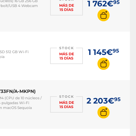
úcleos) 16 GB 256 GB
1 762€
95
MÁS DE
derbolt/USB 4 Webcam
15 DÍAS
STOCK
1 145€
95
SSD 512 GB Wi-Fi
MÁS DE
oia
15 DÍAS
WV33FN/A-MKPN)
STOCK
4 (CPU de 10 núcleos /
2 203€
95
MÁS DE
4 pulgadas Wi-Fi
15 DÍAS
am macOS Sequoia