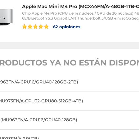
Apple Mac Mini M4 Pro (MCX44FN/A-48GB-1TB-
Chip Apple M4 Pro (CPU de 14 núcleos / GPU de 20 núcleos) 48
6E/Bluetooth 5.3 Gigabit LAN Thunderbolt 5/USB 4 macOS Seq
62 opiniones
RODUCTOS YA NO ESTÁN DISPON
U963FN/A-CPU16/GPU40-128GB-2TB)
 (MU973FN/A-CPU32-GPU80-512GB-4TB)
B (MU963FN/A-CPU16/GPU40-128GB)
MU973FN/A-256GB)