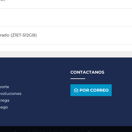
rado (Z1ET-512GB)
CONTACTANOS
porte
POR CORREO
voluciones
trega
pago