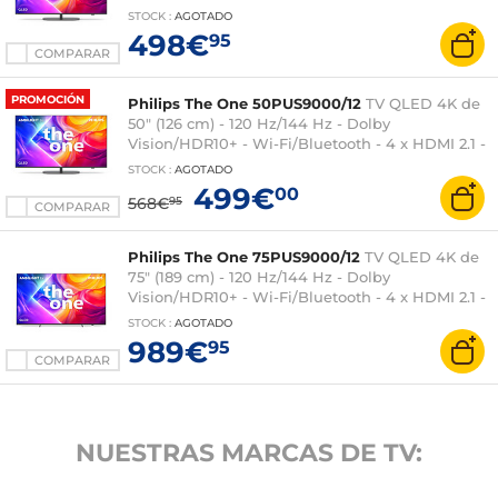
Asistente de Google integrado - Ambilight 3
STOCK
:
AGOTADO
lados - Sonido 2.0 20 W Dolby Atmos
498€
95
COMPARAR
PROMOCIÓN
Philips The One 50PUS9000/12
TV QLED 4K de
50" (126 cm) - 120 Hz/144 Hz - Dolby
Vision/HDR10+ - Wi-Fi/Bluetooth - 4 x HDMI 2.1 -
Asistente de Google integrado - Ambilight 3
STOCK
:
AGOTADO
lados - Sonido 2.0 20 W Dolby Atmos
499€
00
568€
95
COMPARAR
Philips The One 75PUS9000/12
TV QLED 4K de
75" (189 cm) - 120 Hz/144 Hz - Dolby
Vision/HDR10+ - Wi-Fi/Bluetooth - 4 x HDMI 2.1 -
Asistente de Google integrado - Ambilight de 3
STOCK
:
AGOTADO
caras - Sonido Dolby Atmos 2.1 de 50 W
989€
95
COMPARAR
NUESTRAS MARCAS DE TV: