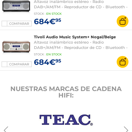
Altavoz inalámbrico estéreo - Radio
DAB+/AM/FM - Reproductor de CD - Bluetooth -
AUX
STOCK
:
EN STOCK
684€
95
COMPARAR
Tivoli Audio Music System+ Nogal/Beige
Altavoz inalámbrico estéreo - Radio
DAB+/AM/FM - Reproductor de CD - Bluetooth -
AUX
STOCK
:
EN STOCK
684€
95
COMPARAR
NUESTRAS MARCAS DE CADENA
HIFI: