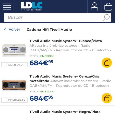
Volver
Cadena Hifi Tivoli Audio
Tivoli Audio Music System+ Blanco/Plata
Altavoz inalámbrico estéreo - Radio
DAB+/AM/FM - Reproductor de CD - Bluetooth -
AUX
STOCK
:
EN STOCK
684€
95
COMPARAR
Tivoli Audio Music System+ Cereza/Gris
metalizado
Altavoz inalámbrico estéreo - Radio
DAB+/AM/FM - Reproductor de CD - Bluetooth -
AUX
STOCK
:
EN STOCK
684€
95
COMPARAR
Tivoli Audio Music System+ Negro/Plata