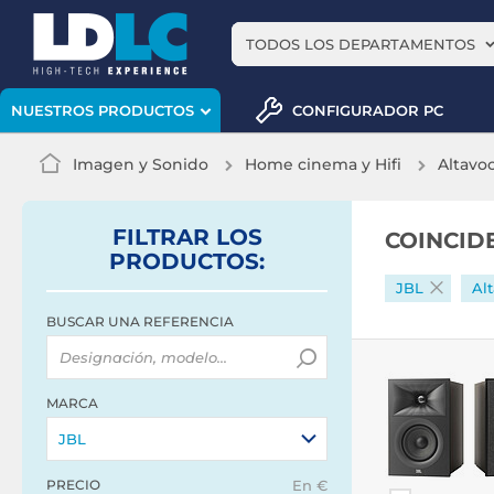
TODOS LOS DEPARTAMENTOS
CONFIGURADOR PC
NUESTROS PRODUCTOS
Imagen y Sonido
Home cinema y Hifi
Altavoc
FILTRAR
LOS
COINCID
PRODUCTOS
:
JBL
Al
BUSCAR UNA REFERENCIA
MARCA
JBL
PRECIO
En €