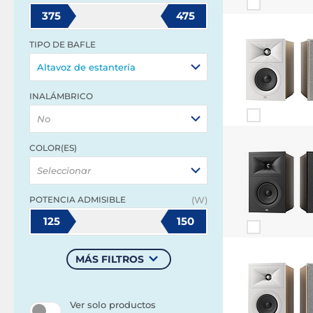
375
475
TIPO DE BAFLE
Altavoz de estantería
INALÁMBRICO
No
COLOR(ES)
Seleccionar
POTENCIA ADMISIBLE
(W)
125
150
MÁS FILTROS
Ver solo productos