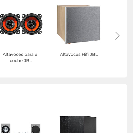
Amplif
Cin
Altavoces para el
Altavoces Hifi JBL
coche JBL
Altavoz