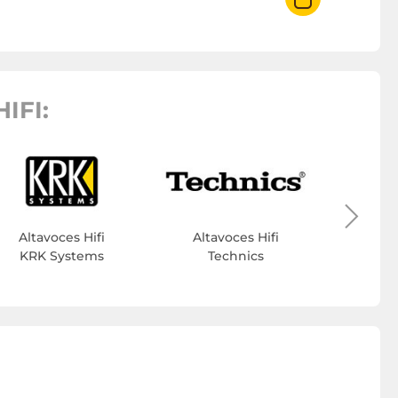
IFI:
Altav
Altavoces Hifi
Altavoces Hifi
KRK Systems
Technics