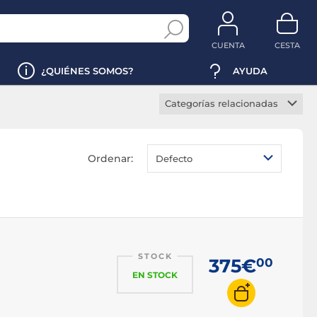
CUENTA
CESTA
¿QUIÉNES SOMOS?
AYUDA
Categorías relacionadas
Altavoces Home Cinema
Bafle biblioteca
Ordenar:
Defecto
Bafle columna
Bafle encastrable
Bafle central
Bafle surround
STOCK
Altavoz de elevación
375€
00
EN STOCK
Monitor de estudio
Subwoofer