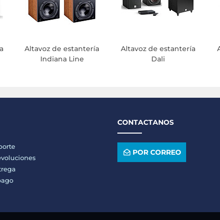
a
Altavoz de estantería
Altavoz de estantería
Indiana Line
Dali
CONTACTANOS
porte
POR CORREO
voluciones
trega
pago