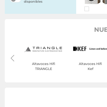
disponibles
NUE
s Hifi
e
Altavoces Hifi
Altavoces Hifi
TRIANGLE
Kef