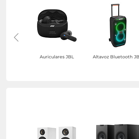
witch JBL
Auriculares JBL
Altavoz Bluetooth J
 columna
L