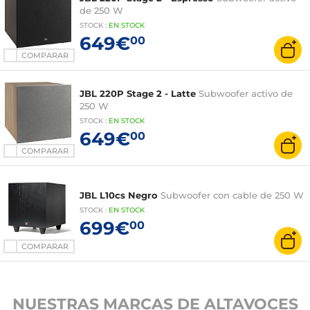
de 250 W
STOCK
:
EN STOCK
649€
00
COMPARAR
JBL 220P Stage 2 - Latte
Subwoofer activo de
250 W
STOCK
:
EN
STOCK
649€
00
COMPARAR
JBL L10cs Negro
Subwoofer con cable de 250 W
STOCK
:
EN STOCK
699€
00
COMPARAR
NUESTRAS MARCAS DE ALTAVOCES