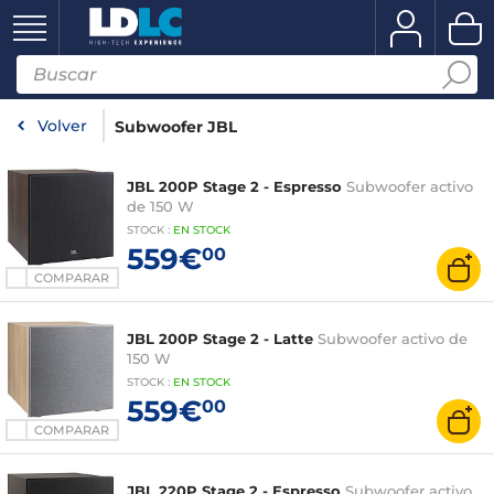
Volver
Subwoofer JBL
JBL 200P Stage 2 - Espresso
Subwoofer activo
de 150 W
STOCK
:
EN STOCK
559€
00
COMPARAR
JBL 200P Stage 2 - Latte
Subwoofer activo de
150 W
STOCK
:
EN
STOCK
559€
00
COMPARAR
JBL 220P Stage 2 - Espresso
Subwoofer activo