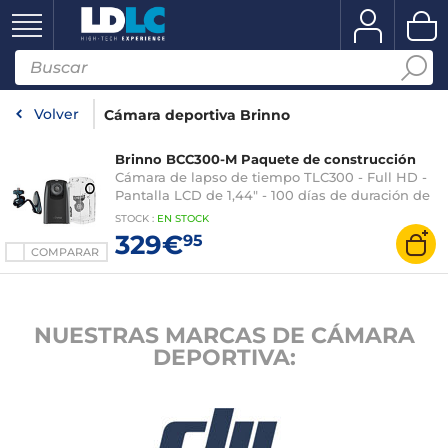
Volver
Cámara deportiva Brinno
Brinno BCC300-M Paquete de construcción
Cámara de lapso de tiempo TLC300 - Full HD -
Pantalla LCD de 1,44" - 100 días de duración de
la batería + carcasa estanca IPX4 y soporte de
STOCK
:
EN STOCK
pared
329€
95
COMPARAR
NUESTRAS MARCAS DE CÁMARA
DEPORTIVA: