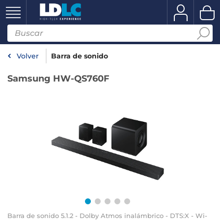
Volver
Barra de sonido
Samsung HW-QS760F
Barra de sonido 5.1.2 - Dolby Atmos inalámbrico - DTS:X - Wi-