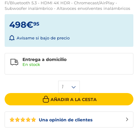
Fi/Bluetooth 5.3 - HDMI 4K HDR - Chromecast/AirPlay -
Subwoofer inalámbrico - Altavoces envolventes inalámbricos
498€
95
Avísame si bajo de precio
Entrega a domicilio
En
stock
1
AÑADIR A LA CESTA
Una opinión de clientes