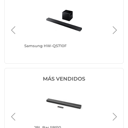
s +
Samsung HW-QS710F
Samsun
MÁS VENDIDOS
JBL Bar SB510
JB