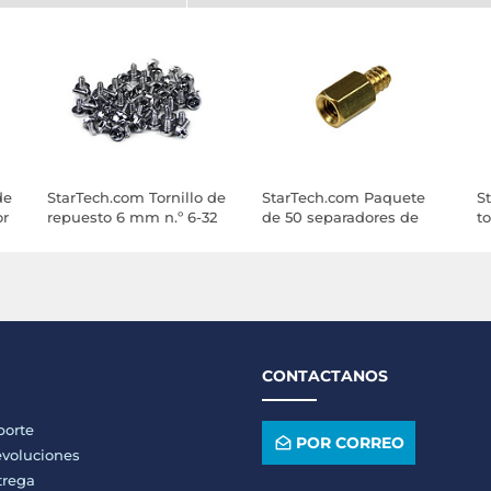
de
StarTech.com Tornillo de
StarTech.com Paquete
S
or
repuesto 6 mm n.º 6-32
de 50 separadores de
t
para ensamblaje de
tornillo 6-32 a M3
m
ordenador
CONTACTANOS
porte
POR CORREO
voluciones
trega