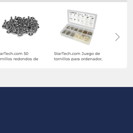
tarTech.com 50
StarTech.com Juego de
Noctua N
ornillos redondos de
tornillos para ordenador,
chromax.b
ontaje para PC
surtido de lujo