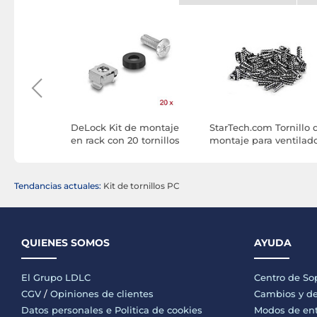
AV2
DeLock Kit de montaje
StarTech.com Tornillo 
en rack con 20 tornillos
montaje para ventilad
M6, 20 tuercas M6 y 20
de caja
arandelas de plástico
Tendancias actuales:
Kit de tornillos PC
QUIENES SOMOS
AYUDA
El Grupo LDLC
Centro de So
CGV
/
Opiniones de clientes
Cambios y de
Datos personales e
Politica de cookies
Modos de en