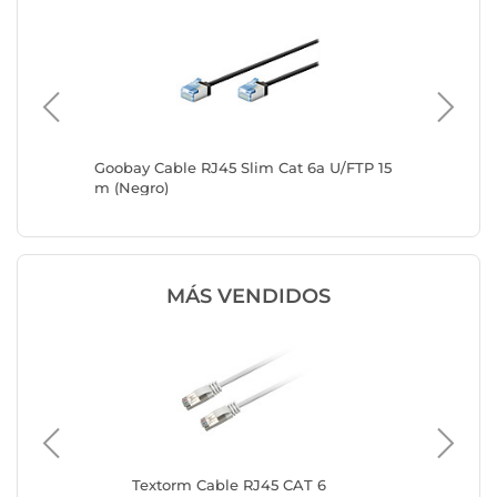
/FTP 2
Goobay Cable RJ45 Slim Cat 6a U/FTP 15
Goobay 
m (Negro)
m (Negr
MÁS VENDIDOS
ía
Textorm Cable RJ45 CAT 6
Te