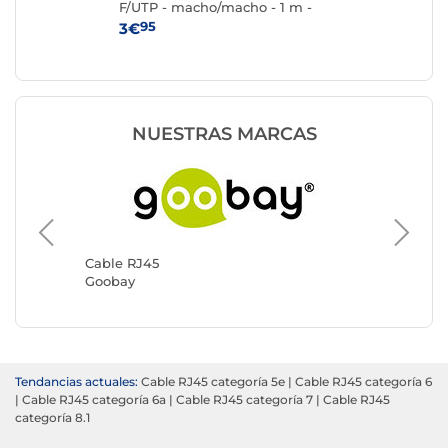
F/UTP - macho/macho - 1 m -
F/
Blanco
Ne
95
3€
4
NUESTRAS MARCAS
Cable R
Genéric
Cable RJ45
Goobay
Tendancias actuales:
Cable RJ45 categoría 5e
|
Cable RJ45 categoría 6
|
Cable RJ45 categoría 6a
|
Cable RJ45 categoría 7
|
Cable RJ45
categoría 8.1