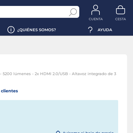
CUENTA
CESTA
¿QUIÉNES SOMOS?
AYUDA
- 5200 lúmenes - 2x HDMI 2.0/USB - Altavoz integrado de 3
clientes