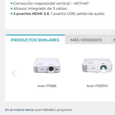
Corrección trapezoidal vertical : -40°/+40°
Altavoz integrado de 3 vatios
2 puertos HDMI 2.0
, 1 puerto USB, salida de audio
PRODUCTOS SIMILARES
MÁS VENDIDOS
15GTV
Acer P1558i
Acer P1557Ki
En el mismo tema:
acer h6546ki
|
proyector