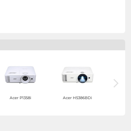
Acer P1358i
Acer H5386BDi
Acer V