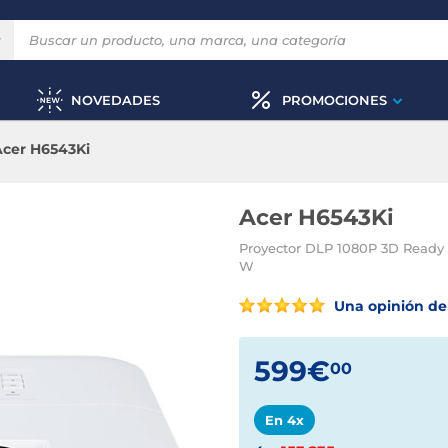
NOVEDADES
PROMOCIONES
Acer H6543Ki
Acer H6543Ki
Proyector DLP 1080P 3D Ready 
W
Una opinión de 
599€
00
En 4x