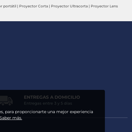
r portátil
|
Proyector Corta
|
Proyector Ultracorta
|
Proyector Lens
ENTREGAS A DOMICILIO
Entregas entre 3 y 5 días
ses, para proporcionarte una mejor experiencia
 Saber más.