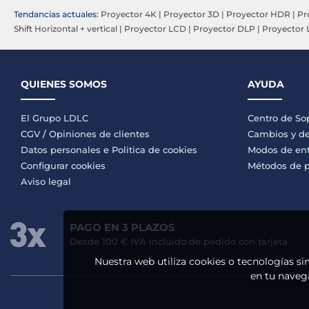
Tendancias actuales:
Proyector 4K
|
Proyector 3D
|
Proyector HDR
|
Pr
Shift Horizontal + vertical
|
Proyector LCD
|
Proyector DLP
|
Proyector 
QUIENES SOMOS
AYUDA
El Grupo LDLC
Centro de So
CGV
/
Opiniones de clientes
Cambios y de
Datos personales e
Politica de cookies
Modos de en
Configurar cookies
Métodos de 
Aviso legal
PAGO EN 3 PLAZOS
Desde 100 € IVA incluido de pedido con tarjeta
Nuestra web utiliza cookies o tecnologías si
en tu navega