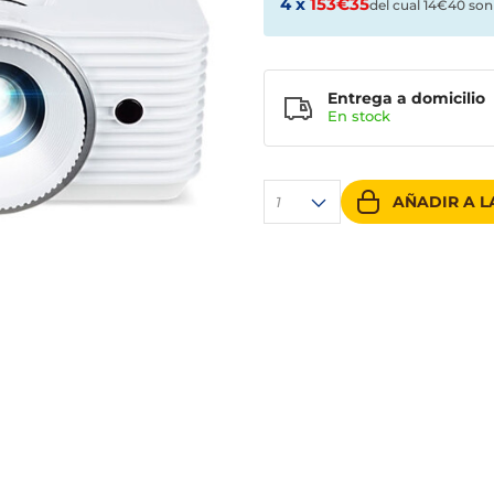
4 x
153€35
del cual 14€40 son
Entrega a domicilio
En stock
AÑADIR A L
1