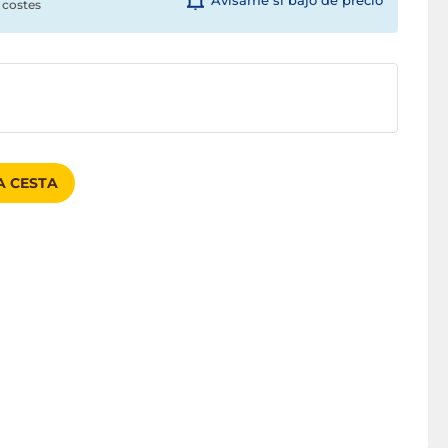
Avísame si bajo de precio
 costes
A CESTA