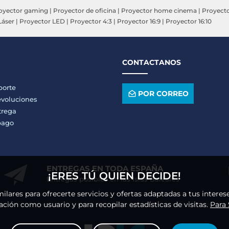
oyector gaming
|
Proyector de oficina
|
Proyector home cinema
|
Proyecto
Láser
|
Proyector LED
|
Proyector 4:3
|
Proyector 16:9
|
Proyector 16:10
CONTACTANOS
porte
POR CORREO
voluciones
trega
pago
ENTREGAS EN TODA ESPAÑA
¡ERES TÚ QUIEN DECIDE!
Entregas posibles en las Islas Baleares
milares para ofrecerte servicios y ofertas adaptadas a tus intere
ción como usuario y para recopilar estadísticas de visitas.
Para