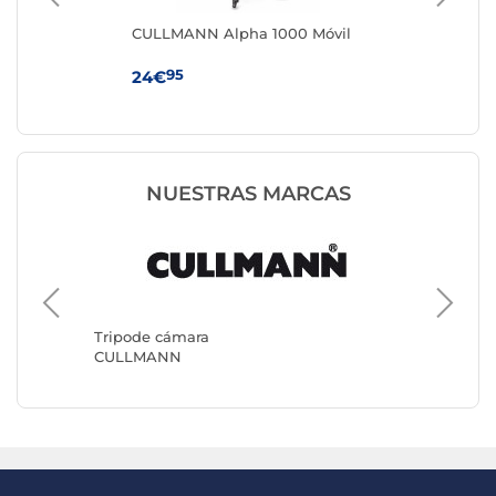
CULLMANN Alpha 1000 Móvil
Sma
to
95
24€
18
NUESTRAS MARCAS
Tripode
Benro
Tripode cámara
CULLMANN