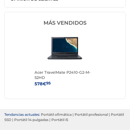
MÁS VENDIDOS
Acer TravelMate P2410-G2-M-
52HD
95
578€
Tendancias actuales:
Portátil ofimática
|
Portátil profesional
|
Portátil
SSD
|
Portátil 14 pulgadas
|
Portátil i5