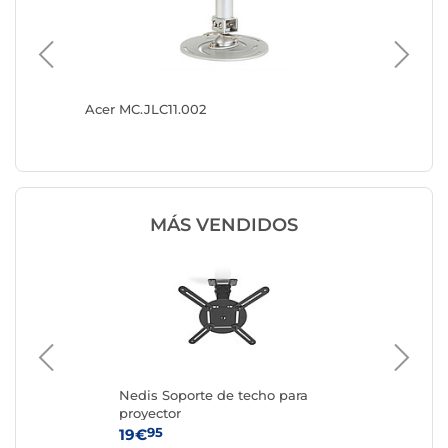
Acer MC.JLC11.002
Soporte 
MÁS VENDIDOS
bay
Nedis Soporte de techo para
Ace
proyector
95
19€
57