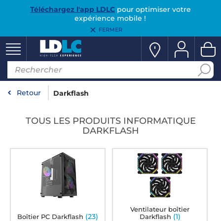
Téléchargez l'app LDLC
pour optimiser votre
expérience mobile !
FERMER
Retour
Darkflash
TOUS LES PRODUITS INFORMATIQUE
DARKFLASH
Ventilateur boîtier
(23)
(1)
Boîtier PC Darkflash
Darkflash