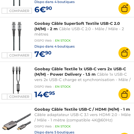
Dispo dans
4 boutiques
6€
90
COMPARER
Goobay Câble SuperSoft Textile USB-C 2.0
(M/M) - 2 m
Câble USB-C 2.0 - Mâle / Mâle - 2
mètres
DISPO
Web
:
EN
STOCK
Dispo dans
4 boutiques
7€
90
COMPARER
Goobay Câble Textile 1x USB-C vers 2x USB-C
(M/M) - Power Delivery - 1.5 m
Câble 1x USB-C
vers 2x USB-C charge et synchronisation - Mâle /
Mâle - Fonction Power Delivery 60W - 1.5 mètre
DISPO
Web
:
EN
STOCK
14€
95
COMPARER
Goobay Câble Textile USB-C / HDMI (M/M) - 1 m
Câble adaptateur USB-C 3.1 vers HDMI 2.0 - Mâle
/ Mâle - 1 mètre (compatible 4K@60Hz)
DISPO
Web
:
EN
STOCK
Dispo dans
5 boutiques