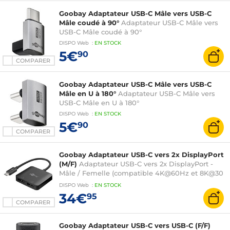
Goobay Adaptateur USB-C Mâle vers USB-C
Mâle coudé à 90°
Adaptateur USB-C Mâle vers
USB-C Mâle coudé à 90°
DISPO
Web
:
EN
STOCK
5€
90
COMPARER
Goobay Adaptateur USB-C Mâle vers USB-C
Mâle en U à 180°
Adaptateur USB-C Mâle vers
USB-C Mâle en U à 180°
DISPO
Web
:
EN
STOCK
5€
90
COMPARER
Goobay Adaptateur USB-C vers 2x DisplayPort
(M/F)
Adaptateur USB-C vers 2x DisplayPort -
Mâle / Femelle (compatible 4K@60Hz et 8K@30
Hz)
DISPO
Web
:
EN
STOCK
34€
95
COMPARER
Goobay Adaptateur USB-C vers USB-C (F/F)