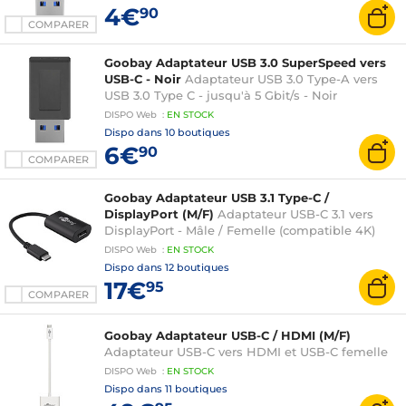
4€
90
COMPARER
Goobay Adaptateur USB 3.0 SuperSpeed vers
USB-C - Noir
Adaptateur USB 3.0 Type-A vers
USB 3.0 Type C - jusqu'à 5 Gbit/s - Noir
DISPO
Web
:
EN
STOCK
Dispo dans
10 boutiques
6€
90
COMPARER
Goobay Adaptateur USB 3.1 Type-C /
DisplayPort (M/F)
Adaptateur USB-C 3.1 vers
DisplayPort - Mâle / Femelle (compatible 4K)
DISPO
Web
:
EN
STOCK
Dispo dans
12 boutiques
17€
95
COMPARER
Goobay Adaptateur USB-C / HDMI (M/F)
Adaptateur USB-C vers HDMI et USB-C femelle
DISPO
Web
:
EN
STOCK
Dispo dans
11 boutiques