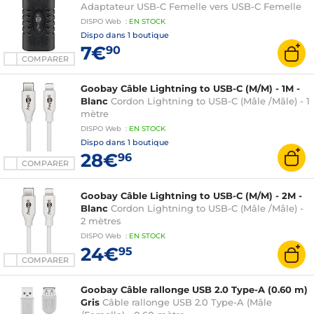
Adaptateur USB-C Femelle vers USB-C Femelle
DISPO
Web
:
EN
STOCK
Dispo dans
1 boutique
7€
90
COMPARER
Goobay Câble Lightning to USB-C (M/M) - 1M -
Blanc
Cordon Lightning to USB-C (Mâle /Mâle) - 1
mètre
DISPO
Web
:
EN
STOCK
Dispo dans
1 boutique
28€
96
COMPARER
Goobay Câble Lightning to USB-C (M/M) - 2M -
Blanc
Cordon Lightning to USB-C (Mâle /Mâle) -
2 mètres
DISPO
Web
:
EN
STOCK
24€
95
COMPARER
Goobay Câble rallonge USB 2.0 Type-A (0.60 m)
Gris
Câble rallonge USB 2.0 Type-A (Mâle