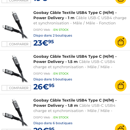
COMPARER
Goobay Câble Textile USB4 Type C (M/M) -
Power Delivery - 1 m
Câble USB-C USB4 charge
et synchronisation - Mâle / Mâle - Fonction
Power Delivery 240W - 1 mètre
DISPO
Web
:
EN
STOCK
Dispo dans
2 boutiques
23€
95
COMPARER
Goobay Câble Textile USB4 Type C (M/M) -
Power Delivery - 1.5 m
Câble USB-C USB4
charge et synchronisation - Mâle / Mâle -
Fonction Power Delivery 240W - 1.5 mètre
DISPO
Web
:
EN
STOCK
Dispo dans
5 boutiques
26€
95
COMPARER
Goobay Câble Textile USB4 Type C (M/M) -
Power Delivery - 1.8 m
Câble USB-C USB4
charge et synchronisation - Mâle / Mâle -
Fonction Power Delivery 240W - 1.8 mètre
DISPO
Web
:
EN
STOCK
Dispo dans
6 boutiques
95