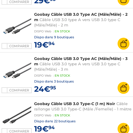
29€
COMPARER
Goobay Câble USB 3.0 Type AC (Mâle/Mâle) - 2
m
Câble USB 3.0 type A vers USB 3.0 type C
(Mâle/Mâle) - 2 m
DISPO
Web
:
EN
STOCK
Dispo dans
9 boutiques
19€
94
COMPARER
Goobay Câble USB 3.0 Type AC (Mâle/Mâle) - 3
m
Câble USB 3.0 type A vers USB 3.0 type C
(Mâle/Mâle) - 3 m
DISPO
Web
:
EN
STOCK
Dispo dans
3 boutiques
24€
95
COMPARER
Goobay Câble USB 3.0 Type-C (1 m) Noir
Câble
rallonge USB 3.0 Type-C (Mâle /Femelle) - 1 mètre
DISPO
Web
:
EN
STOCK
Dispo dans
22 boutiques
19€
94
COMPARER