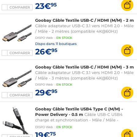
23€
95
COMPARER
Goobay Câble Textile USB-C / HDMI (M/M) - 2 m
Câble adaptateur USB-C 3.1 vers HDMI 2.0 - Mâle
/ Mâle - 2 mètres (compatible 4K@60Hz)
DISPO
Web
:
EN
STOCK
Dispo dans
11 boutiques
26€
95
COMPARER
Goobay Câble Textile USB-C / HDMI (M/M) - 3 m
Câble adaptateur USB-C 3.1 vers HDMI 2.0 - Mâle
/ Mâle - 3 mètres (compatible 4K@60Hz)
DISPO
Web
:
EN
STOCK
29€
95
COMPARER
Goobay Câble Textile USB4 Type C (M/M) -
Power Delivery - 0.5 m
Câble USB-C USB4
charge et synchronisation - Mâle / Mâle -
Fonction Power Delivery 240W - 0.5 mètre
DISPO
Web
:
EN
STOCK
19€
75