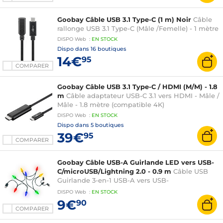
Goobay Câble USB 3.1 Type-C (1 m) Noir
Câble
rallonge USB 3.1 Type-C (Mâle /Femelle) - 1 mètre
DISPO
Web
:
EN
STOCK
Dispo dans
16 boutiques
14€
95
COMPARER
Goobay Câble USB 3.1 Type-C / HDMI (M/M) - 1.8
m
Câble adaptateur USB-C 3.1 vers HDMI - Mâle /
Mâle - 1.8 mètre (compatible 4K)
DISPO
Web
:
EN
STOCK
Dispo dans
5 boutiques
39€
95
COMPARER
Goobay Câble USB-A Guirlande LED vers USB-
C/microUSB/Lightning 2.0 - 0.9 m
Câble USB
Guirlande 3-en-1 USB-A vers USB-
C/microUSB/Lightning 2.0 - RGB - Mâle / Mâle -
DISPO
Web
:
EN
STOCK
0.9 m
9€
90
COMPARER