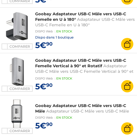
COMPARER
Goobay Adaptateur USB-C Mâle vers USB-C
Femelle en U à 180°
Adaptateur USB-C Mâle vers
USB-C Femelle en U à 180°
DISPO
Web
:
EN
STOCK
Dispo dans
1 boutique
5€
90
COMPARER
Goobay Adaptateur USB-C Mâle vers USB-C
Femelle Vertical à 90° et Rotatif
Adaptateur
USB-C Mâle vers USB-C Femelle Vertical à 90° et
Rotatif
DISPO
Web
:
EN
STOCK
5€
90
COMPARER
Goobay Adaptateur USB-C Mâle vers USB-C
Mâle
Adaptateur USB-C Mâle vers USB-C Mâle
DISPO
Web
:
EN
STOCK
5€
90
COMPARER