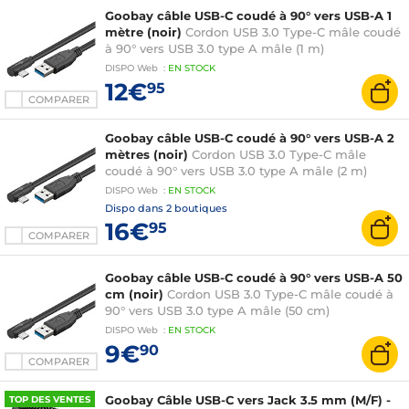
Goobay câble USB-C coudé à 90° vers USB-A 1
mètre (noir)
Cordon USB 3.0 Type-C mâle coudé
à 90° vers USB 3.0 type A mâle (1 m)
DISPO
Web
:
EN
STOCK
12€
95
COMPARER
Goobay câble USB-C coudé à 90° vers USB-A 2
mètres (noir)
Cordon USB 3.0 Type-C mâle
coudé à 90° vers USB 3.0 type A mâle (2 m)
DISPO
Web
:
EN
STOCK
Dispo dans
2 boutiques
16€
95
COMPARER
Goobay câble USB-C coudé à 90° vers USB-A 50
cm (noir)
Cordon USB 3.0 Type-C mâle coudé à
90° vers USB 3.0 type A mâle (50 cm)
DISPO
Web
:
EN
STOCK
9€
90
COMPARER
Goobay Câble USB-C vers Jack 3.5 mm (M/F) -
TOP DES VENTES