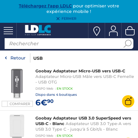
Téléchargez l'app LDLC
pour optimiser votre
expérience mobile !
FERMER
Retour
USB
Goobay Adaptateur Micro-USB vers USB-C
Adaptateur Micro-USB Mâle vers USB-C Femelle
- USB OTG
DISPO
Web
:
EN
STOCK
Dispo dans
4 boutiques
6€
90
COMPARER
Goobay Adaptateur USB 3.0 SuperSpeed vers
USB-C - Blanc
Adaptateur USB 3.0 Type-A vers
USB 3.0 Type C - jusqu'à 5 Gbit/s - Blanc
DISPO
Web
:
EN
STOCK