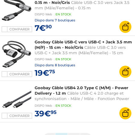
0.15 m - Noir/Gris
Câble USB-C 3.0 vers Jack 3.5
mm (Mâle/Femelle) - 0.15 m
DISPO
Web
:
EN
STOCK
Dispo dans
7 boutiques
7€
90
COMPARER
Goobay Câble USB-C vers USB-C + Jack 3.5 mm
(M/F) - 15 cm - Noir/Gris
Câble USB-C 3.0 vers
USB-C + Jack 3.5 mm (Mâle/Femelle) - 15 cm
DISPO
Web
:
EN
STOCK
Dispo dans
8 boutiques
19€
75
COMPARER
Goobay Câble USB4 2.0 Type C (M/M) - Power
Delivery - 1.2 m
Câble USB-C 4 2.0 charge et
synchronisation - Mâle / Mâle - Fonction Power
Delivery 240W - 1.20 mètre
DISPO
Web
:
EN
STOCK
39€
95
COMPARER