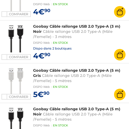
DISPO
Web
:
EN
STOCK
4€
90
COMPARER
Goobay Câble rallonge USB 2.0 Type-A (3 m)
Noir
Câble rallonge USB 2.0 Type-A (Mâle
/Femelle) - 3 mètres
DISPO
Web
:
EN
STOCK
Dispo dans
2 boutiques
4€
90
COMPARER
Goobay Câble rallonge USB 2.0 Type-A (5 m)
Gris
Câble rallonge USB 2.0 Type-A (Mâle
/Femelle) - 5 mètres
DISPO
Web
:
EN
STOCK
5€
90
COMPARER
Goobay Câble rallonge USB 2.0 Type-A (5 m)
Noir
Câble rallonge USB 2.0 Type-A (Mâle
/Femelle) - 5 mètres
DISPO
Web
:
EN
STOCK