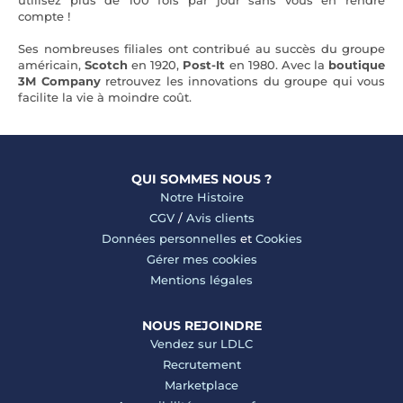
utilisez plus de 100 fois par jour sans vous en rendre
compte !
Ses nombreuses filiales ont contribué au succès du groupe
américain,
Scotch
en 1920,
Post-It
en 1980. Avec la
boutique
3M Company
retrouvez les innovations du groupe qui vous
facilite la vie à moindre coût.
QUI SOMMES NOUS ?
Notre Histoire
CGV
/
Avis clients
Données personnelles
et
Cookies
Gérer mes cookies
Mentions légales
NOUS REJOINDRE
Vendez sur LDLC
Recrutement
Marketplace