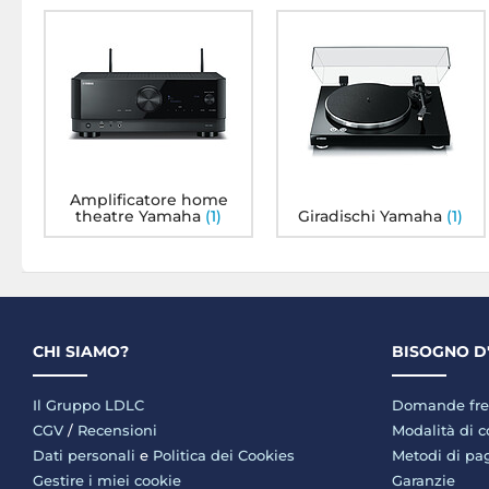
Amplificatore home
theatre Yamaha
(1)
Giradischi Yamaha
(1)
CHI SIAMO?
BISOGNO D
Il Gruppo LDLC
Domande fre
CGV
/
Recensioni
Modalità di 
Dati personali
e
Politica dei Cookies
Metodi di p
Gestire i miei cookie
Garanzie