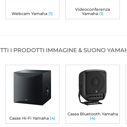
Videoconferenza
Webcam Yamaha
(1)
Yamaha
(1)
TTI I PRODOTTI IMMAGINE & SUONO YAMA
Yamaha MusicCast 20
Yamaha NS-SW100 Nero
Y
Nero
95
00
238€
199€
5
Cassa Bluetooth Yamaha
Casse Hi-Fi Yamaha
(4)
(4)