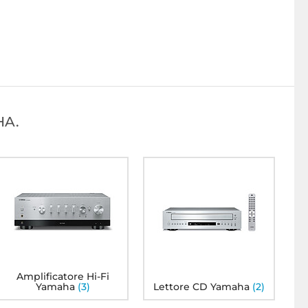
HA.
amaha RX-V4A Nero
Yamaha AG01 - Bianco
Yamaha MS
95
00
95
48€
149€
209€
Amplificatore Hi-Fi
Yamaha
(3)
Lettore CD Yamaha
(2)