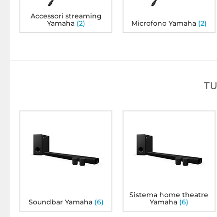
Accessori streaming
Yamaha
(2)
Microfono Yamaha
(2)
TU
SR-X50A
Yamaha R-S202D Black
Yamaha MusicCast 20
Bianco
95
95
213€
238€
Sistema home theatre
Soundbar Yamaha
(6)
Yamaha
(6)