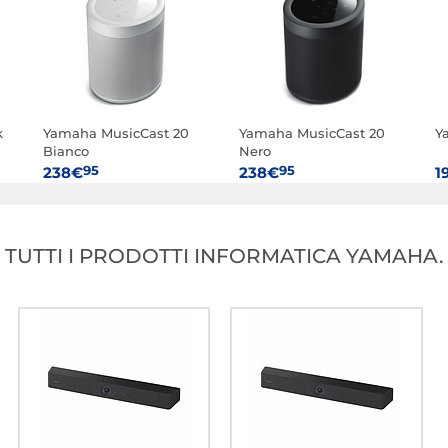
k
Yamaha MusicCast 20
Yamaha MusicCast 20
Y
Bianco
Nero
95
95
238€
238€
1
TUTTI I PRODOTTI INFORMATICA YAMAHA.
er
Yamaha R-N1000A Nero
Yamaha SR-X50A
Y
Surround Nero
N
95
95
1 588€
889€
1