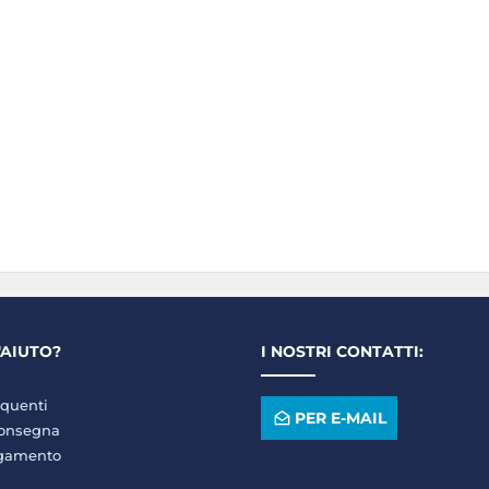
'AIUTO?
I NOSTRI CONTATTI:
quenti
PER E-MAIL
consegna
agamento