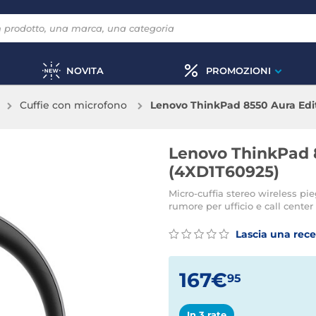
NOVITA
PROMOZIONI
Cuffie con microfono
Lenovo ThinkPad 8550 Aura Edi
Lenovo ThinkPad 8
(4XD1T60925)
Micro-cuffia stereo wireless pi
rumore per ufficio e call center
Lascia una rec
167€
95
In 3 rate