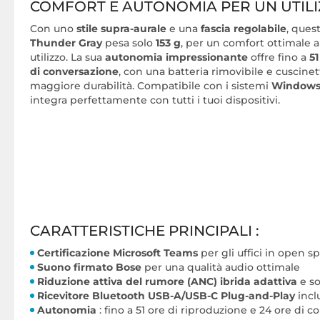
COMFORT E AUTONOMIA PER UN UTIL
Con uno
stile supra-aurale
e una
fascia regolabile
, ques
Thunder Gray
pesa solo
153 g
, per un comfort ottimale 
utilizzo. La sua
autonomia impressionante
offre fino a
51
di conversazione
, con una batteria rimovibile e cuscinett
maggiore durabilità. Compatibile con i sistemi
Windows
integra perfettamente con tutti i tuoi dispositivi.
CARATTERISTICHE PRINCIPALI :
Certificazione Microsoft Teams
per gli uffici in open s
Suono firmato Bose
per una qualità audio ottimale
Riduzione attiva del rumore (ANC) ibrida adattiva
e so
Ricevitore Bluetooth USB-A/USB-C Plug-and-Play
incl
Autonomia
: fino a 51 ore di riproduzione e 24 ore di 