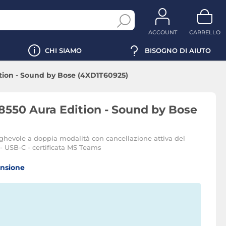
ACCOUNT
CARRELLO
CHI SIAMO
BISOGNO DI AIUTO
tion - Sound by Bose (4XD1T60925)
550 Aura Edition - Sound by Bose
eghevole a doppia modalità con cancellazione attiva del
 - USB-C - certificata MS Teams
ensione