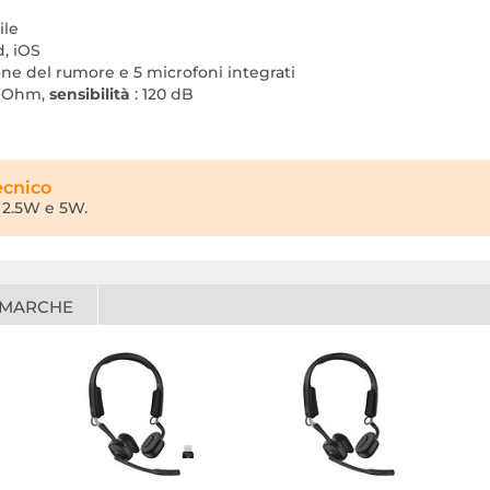
ile
d, iOS
ne del rumore e 5 microfoni integrati
6 Ohm,
sensibilità
: 120 dB
ecnico
a 2.5W e 5W.
 MARCHE