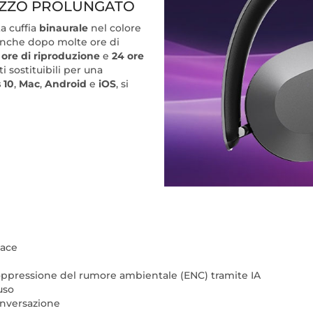
IZZO PROLUNGATO
ta cuffia
binaurale
nel colore
anche dopo molte ore di
 ore di riproduzione
e
24 ore
i sostituibili per una
 10
,
Mac
,
Android
e
iOS
, si
pace
ppressione del rumore ambientale (ENC) tramite IA
uso
conversazione