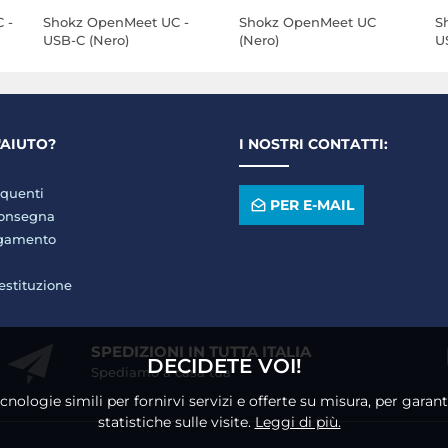
 -
Shokz OpenMeet UC -
Shokz OpenMeet UC
S
USB-C (Nero)
(Nero)
U
'AIUTO?
I NOSTRI CONTATTI:
quenti
PER E-MAIL
consegna
agamento
restituzione
SPEDIZIONI IN TUTTA ITALIA
DECIDETE VOI!
Spediamo a casa tua
ecnologie simili per fornirvi servizi e offerte su misura, per gara
statistiche sulle visite.
Leggi di più.