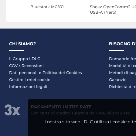
 Dual UC
Bluestork MC501
Shokz OpenComm2 UC
USB-A (Nero)
CHI SIAMO?
BISOGNO D
Il Gruppo LDLC
Domande fre
CGV
/
Recensioni
Modalità di 
Dati personali
e
Politica dei Cookies
Metodi di p
Gestire i miei cookie
Garanzie
Informazioni legali
Richiesta di 
PAGAMENTO IN TRE RATE
Con carta di credito a partire da 100€ di acquisto.
Il nostro sito web LDLC utilizza i cookie o t