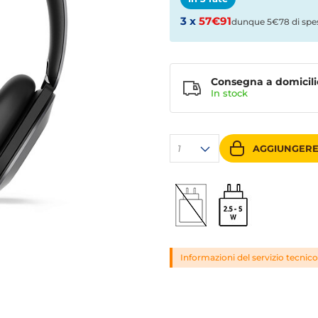
3 x
57€91
dunque 5€78 di spe
Consegna a domicili
In stock
1
AGGIUNGERE
Informazioni del servizio tecnico