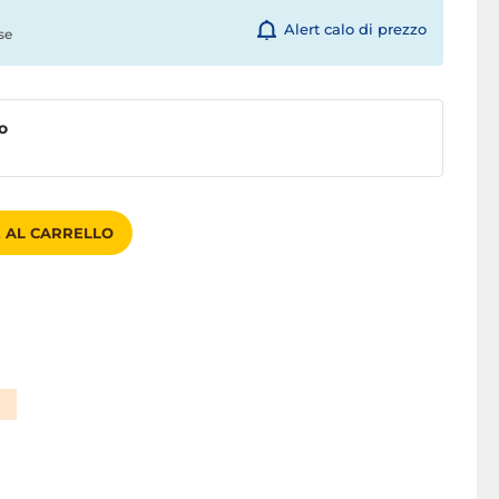
Alert calo di prezzo
se
o
 AL CARRELLO