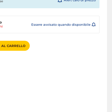
Alert calo di prezzo
se
o
Essere avvisato quando disponibile
ni
 AL CARRELLO