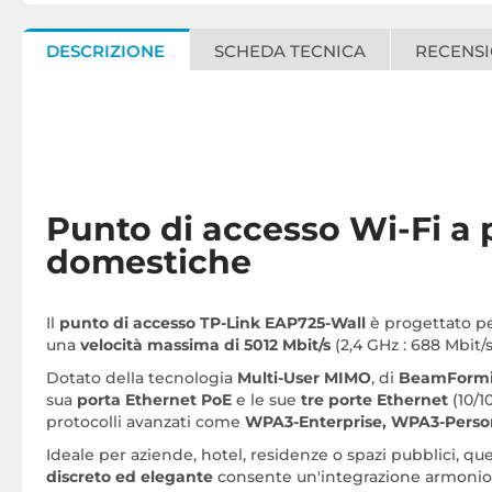
DESCRIZIONE
SCHEDA TECNICA
RECENSI
Punto di accesso Wi-Fi a p
domestiche
Il
punto di accesso TP-Link EAP725-Wall
è progettato pe
una
velocità massima di 5012 Mbit/s
(2,4 GHz : 688 Mbit/
Dotato della tecnologia
Multi-User MIMO
, di
BeamForm
sua
porta Ethernet PoE
e le sue
tre porte Ethernet
(10/1
protocolli avanzati come
WPA3-Enterprise, WPA3-Perso
Ideale per aziende, hotel, residenze o spazi pubblici, qu
discreto ed elegante
consente un'integrazione armonios