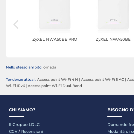
 Lite (x 1)
ZyXEL NWA50BE PRO
ZyXEL NWA50BE
Nello stesso ambito:
omada
Tendenze attuali:
Access point Wi-Fi 4 N
|
Access point Wi-Fi 5 AC
|
Acc
Wi-Fi IPv6
|
Access point Wi-Fi Dual-Band
CHI SIAMO?
BISOGNO D
Il Gruppo LDLC
Domande fre
CGV
/
Recensioni
Modalità di 