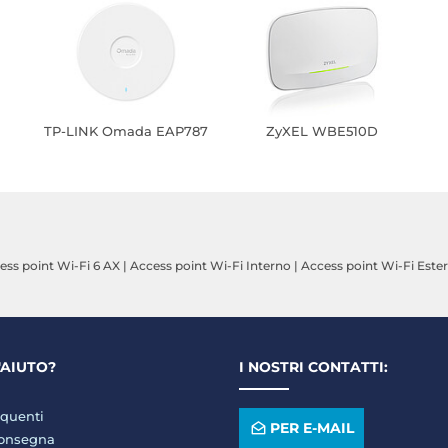
TP-LINK Omada EAP787
ZyXEL WBE510D
ess point Wi-Fi 6 AX
|
Access point Wi-Fi Interno
|
Access point Wi-Fi Este
'AIUTO?
I NOSTRI CONTATTI:
quenti
PER E-MAIL
consegna