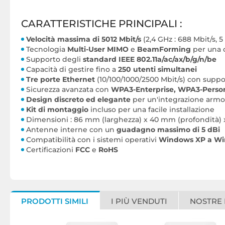
CARATTERISTICHE PRINCIPALI :
Velocità massima di 5012 Mbit/s
(2,4 GHz : 688 Mbit/s, 5
Tecnologia
Multi-User MIMO
e
BeamForming
per una 
Supporto degli
standard IEEE 802.11a/ac/ax/b/g/n/be
Capacità di gestire fino a
250 utenti simultanei
Tre porte Ethernet
(10/100/1000/2500 Mbit/s) con supp
Sicurezza avanzata con
WPA3-Enterprise, WPA3-Perso
Design discreto ed elegante
per un'integrazione armo
Kit di montaggio
incluso per una facile installazione
Dimensioni : 86 mm (larghezza) x 40 mm (profondità) 
Antenne interne con un
guadagno massimo di 5 dBi
Compatibilità con i sistemi operativi
Windows XP a Wi
Certificazioni
FCC
e
RoHS
PRODOTTI SIMILI
I PIÙ VENDUTI
NOSTRE