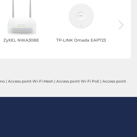
ZyXEL NWA30BE
TP-LINK Omada EAP723
Cisc
(CW9
rno
|
Access point Wi-Fi Mesh
|
Access point Wi-Fi PoE
|
Access point