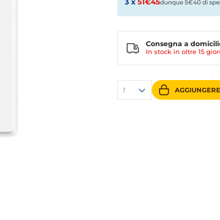
3 x
51€45
dunque 5€40 di spe
Consegna a domicili
In stock in oltre
15 gior
1
AGGIUNGERE