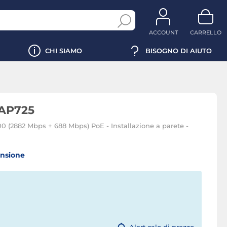
ACCOUNT
CARRELLO
CHI SIAMO
BISOGNO DI AIUTO
AP725
0 (2882 Mbps + 688 Mbps) PoE - Installazione a parete -
ensione