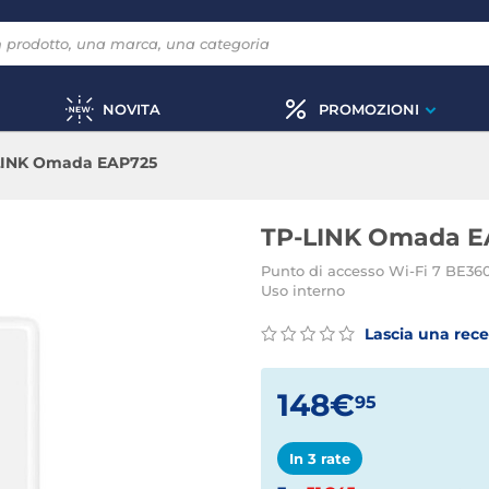
NOVITA
PROMOZIONI
LINK Omada EAP725
TP-LINK Omada E
Punto di accesso Wi-Fi 7 BE360
Uso interno
Lascia una rec
148€
95
In 3 rate