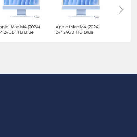
pple iMac M4 (2024)
Apple iMac M4 (2024)
Apple iMa
4" 24GB 1TB Blue
24" 24GB 1TB Blue
24" 32GB 
MWV13FN/A-24GB-1TB-
(MWV13FN/A-24GB-1TB-
(MD2T4FN/
TP-MKPN)
MKPN)
MKPN)