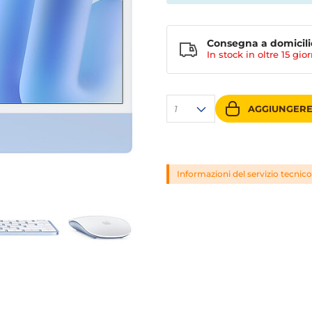
Consegna a domicili
In stock in oltre
15 gior
1
AGGIUNGERE
Informazioni del servizio tecnico