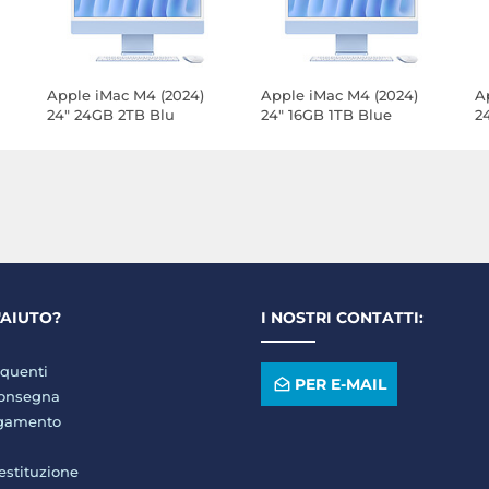
Apple iMac M4 (2024)
Apple iMac M4 (2024)
A
24" 24GB 2TB Blu
24" 16GB 1TB Blue
2
(MD2T4FN/A-2TB-MKPN)
(MWV33FN/A-1TB-MKPN)
(
M
'AIUTO?
I NOSTRI CONTATTI:
quenti
PER E-MAIL
consegna
agamento
restituzione