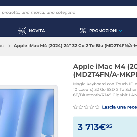
NOVITA
PROMOZIONI
ac
Apple iMac M4 (2024) 24" 32 Go 2 To Blu (MD2T4FN/
Apple iMac M4 (20
(MD2T4FN/A-MKP
Magic Keyboard con Touch ID e
10 coeurs) 32 Go SSD 2 To Sche
6E/Bluetooth/RJ45 Gigabit L
Lascia una rec
3 713€
95