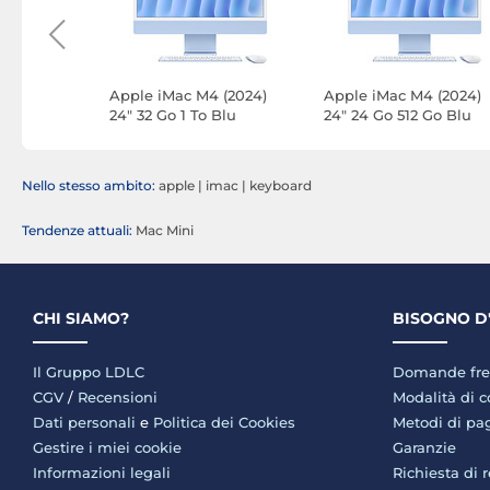
 (2024)
Apple iMac M4 (2024)
Apple iMac M4 (2024)
GB Blu
24" 32 Go 1 To Blu
24" 24 Go 512 Go Blu
24GB)
(MD2T4FN/A-MKPN-
(MWV13FN/A-24GB-
32GB-1TB-NANO)
512GB-MKPN-MTP)
Nello stesso ambito:
apple
|
imac
|
keyboard
Tendenze attuali:
Mac Mini
CHI SIAMO?
BISOGNO D
Il Gruppo LDLC
Domande fre
CGV
/
Recensioni
Modalità di 
Dati personali
e
Politica dei Cookies
Metodi di p
Gestire i miei cookie
Garanzie
Informazioni legali
Richiesta di 