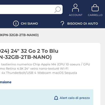
ACCOUNT
CARRELLO
CHI SIAMO
BISOGNO DI AIUTO
A-MKPN-32GB-2TB-NANO)
24) 24" 32 Go 2 To Blu
N-32GB-2TB-NANO)
 tastierino numerico Chip Apple M4 (CPU 10 coeurs / GPU
rmo Retina 4.5K 24" vetro nano-texturé Wi-Fi
AN 4x Thunderbolt/USB 4 Webcam macOS Sequoia
ensione
Alert calo di prezzo