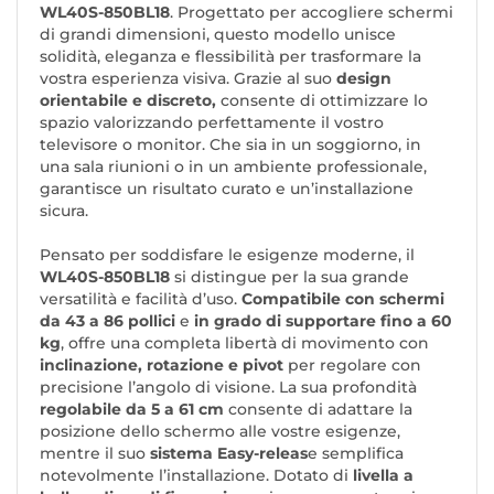
WL40S-850BL18
. Progettato per accogliere schermi
di grandi dimensioni, questo modello unisce
solidità, eleganza e flessibilità per trasformare la
vostra esperienza visiva. Grazie al suo
design
orientabile e discreto,
consente di ottimizzare lo
spazio valorizzando perfettamente il vostro
televisore o monitor. Che sia in un soggiorno, in
una sala riunioni o in un ambiente professionale,
garantisce un risultato curato e un’installazione
sicura.
Pensato per soddisfare le esigenze moderne, il
WL40S-850BL18
si distingue per la sua grande
versatilità e facilità d’uso.
Compatibile con schermi
da 43 a 86 pollici
e
in grado di supportare fino a 60
kg
, offre una completa libertà di movimento con
inclinazione, rotazione e pivot
per regolare con
precisione l’angolo di visione. La sua profondità
regolabile da 5 a 61 cm
consente di adattare la
posizione dello schermo alle vostre esigenze,
mentre il suo
sistema Easy-releas
e semplifica
notevolmente l’installazione. Dotato di
livella a