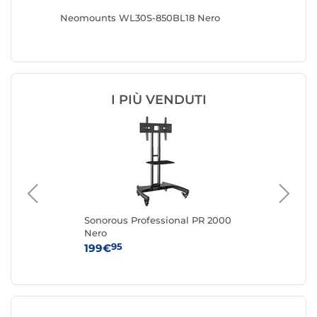
Neomounts WL30S-850BL18 Nero
Neomou
I PIÙ VENDUTI
Sonorous Professional PR 2000
Ha
5"
Nero
Tro
95
199€
29