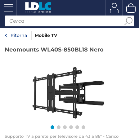
Ritorna
Mobile TV
Neomounts WL40S-850BL18 Nero
Supporto TV a parete per televisore da 43 a 86" - Carico