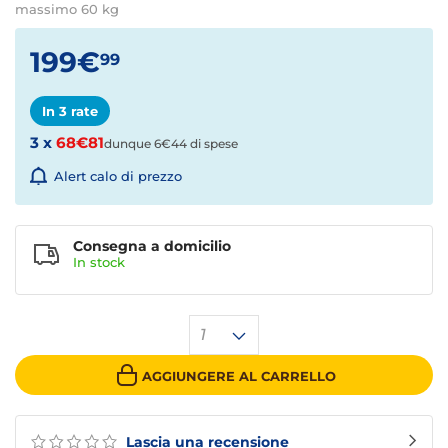
massimo 60 kg
199€
99
In 3 rate
3 x
68€81
dunque 6€44 di spese
Alert calo di prezzo
Consegna a domicilio
In stock
1
AGGIUNGERE AL CARRELLO
Lascia una recensione