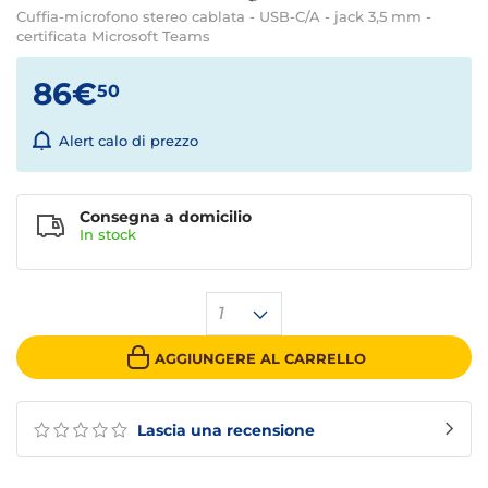
Cuffia-microfono stereo cablata - USB-C/A - jack 3,5 mm -
certificata Microsoft Teams
86€
50
Alert calo di prezzo
Consegna a domicilio
In stock
1
AGGIUNGERE AL CARRELLO
Lascia una recensione