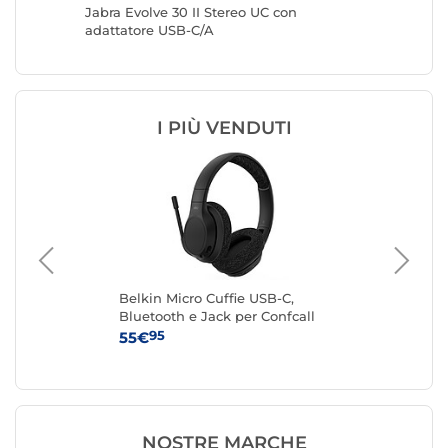
Jabra Evolve 30 II Stereo UC con
Jabra E
adattatore USB-C/A
adattat
I PIÙ VENDUTI
Belkin Micro Cuffie USB-C,
IN
Bluetooth e Jack per Confcall
95
55€
24
NOSTRE MARCHE