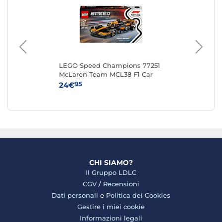
LEGO Speed Champions 77251
LE
McLaren Team MCL38 F1 Car
Ga
95
24€
52
CHI SIAMO?
Il Gruppo LDLC
CGV
/
Recensioni
Dati personali
e
Politica dei Cookies
Gestire i miei cookie
Informazioni legali