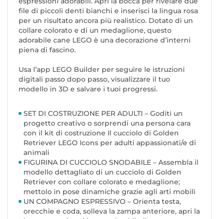
espressioni adorabili. Apri la bocca per rivelare due
file di piccoli denti bianchi e inserisci la lingua rosa
per un risultato ancora più realistico. Dotato di un
collare colorato e di un medaglione, questo
adorabile cane LEGO è una decorazione d’interni
piena di fascino.
Usa l’app LEGO Builder per seguire le istruzioni
digitali passo dopo passo, visualizzare il tuo
modello in 3D e salvare i tuoi progressi.
SET DI COSTRUZIONE PER ADULTI – Goditi un
progetto creativo o sorprendi una persona cara
con il kit di costruzione Il cucciolo di Golden
Retriever LEGO Icons per adulti appassionati/e di
animali
FIGURINA DI CUCCIOLO SNODABILE – Assembla il
modello dettagliato di un cucciolo di Golden
Retriever con collare colorato e medaglione;
mettolo in pose dinamiche grazie agli arti mobili
UN COMPAGNO ESPRESSIVO – Orienta testa,
orecchie e coda, solleva la zampa anteriore, apri la