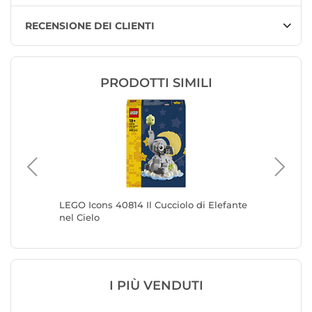
RECENSIONE DEI CLIENTI
PRODOTTI SIMILI
i Natale
LEGO Icons 40814 Il Cucciolo di Elefante
LEGO Ico
nel Cielo
I PIÙ VENDUTI