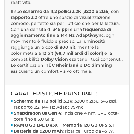
reattività.
Il suo
schermo da 11,2 pollici 3.2K (3200 x 2136)
con
rapporto 3:2
offre uno spazio di visualizzazione
comodo, perfetto sia per l'ufficio che per la lettura.
Con una densità di
345 ppi
e una
frequenza di
aggiornamento fino a 144 Hz AdaptivSync
, ogni
movimento è fluido e preciso. La luminosità
raggiunge un picco di
800 nit
, mentre la
colorimetria
a 12 bit (68,7 miliardi di colori)
e la
compatibilità
Dolby Vision
esaltano i tuoi contenuti.
Le certificazioni
TÜV Rheinland
e
DC dimming
assicurano un comfort visivo ottimale.
CARATTERISTICHE PRINCIPALI:
Schermo da 11,2 pollici 3.2K
: 3200 x 2136, 345 ppi,
rapporto 3:2, 144 Hz AdaptivSync
Snapdragon 8s Gen 4
: incisione 4 nm, CPU octa-
core fino a 3,0 GHz
RAM 8 GB LPDDR5X
+
Memoria 128 GB UFS 3.1
Batteria da 9200 mAh
: ricarica Turbo da 45 W,