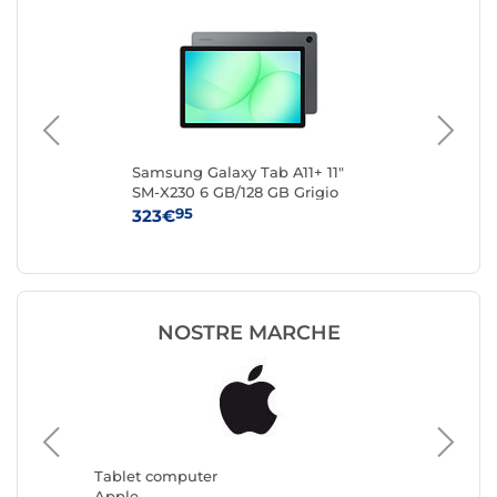
"
Samsung Galaxy Tab A11+ 11"
Len
4G
SM-X230 6 GB/128 GB Grigio
GB
Wi-Fi
95
323€
19
NOSTRE MARCHE
Tablet 
Samsun
Tablet computer
Apple