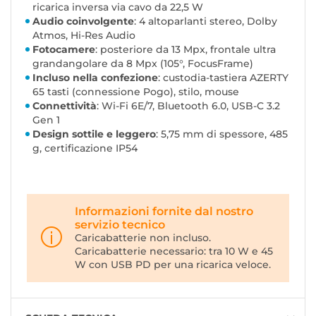
ricarica inversa via cavo da 22,5 W
Audio coinvolgente
: 4 altoparlanti stereo, Dolby
Atmos, Hi-Res Audio
Fotocamere
: posteriore da 13 Mpx, frontale ultra
grandangolare da 8 Mpx (105°, FocusFrame)
Incluso nella confezione
: custodia-tastiera AZERTY
65 tasti (connessione Pogo), stilo, mouse
Connettività
: Wi-Fi 6E/7, Bluetooth 6.0, USB-C 3.2
Gen 1
Design sottile e leggero
: 5,75 mm di spessore, 485
g, certificazione IP54
Informazioni fornite dal nostro
servizio tecnico
Caricabatterie non incluso.
Caricabatterie necessario: tra 10 W e 45
W con USB PD per una ricarica veloce.