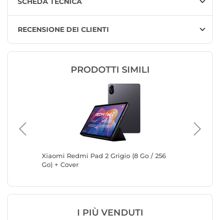
SCHEDA TECNICA
RECENSIONE DEI CLIENTI
PRODOTTI SIMILI
X230 8
Xiaomi Redmi Pad 2 Grigio (8 Go / 256
Xiaomi R
Go) + Cover
GB) + Co
I PIÙ VENDUTI