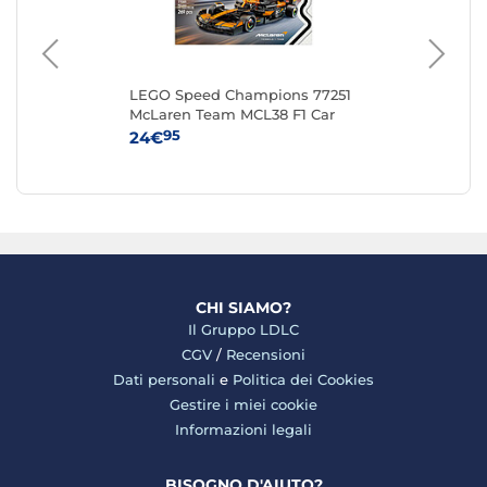
LEGO Speed Champions 77251
LE
McLaren Team MCL38 F1 Car
Ga
95
24€
52
CHI SIAMO?
Il Gruppo LDLC
CGV
/
Recensioni
Dati personali
e
Politica dei Cookies
Gestire i miei cookie
Informazioni legali
BISOGNO D'AIUTO?