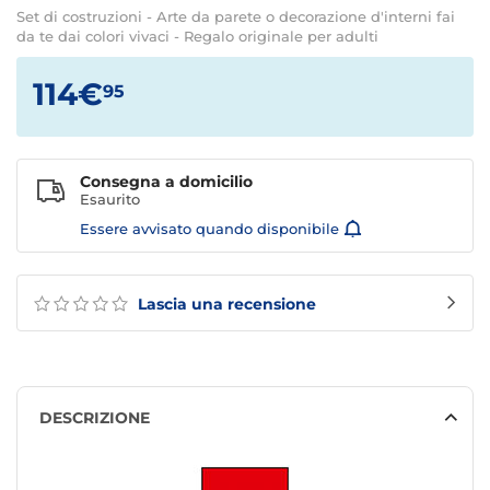
Set di costruzioni - Arte da parete o decorazione d'interni fai
da te dai colori vivaci - Regalo originale per adulti
114€
95
Consegna a domicilio
Esaurito
Essere avvisato quando disponibile
Lascia una recensione
DESCRIZIONE