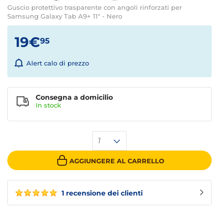
Guscio protettivo trasparente con angoli rinforzati per
Samsung Galaxy Tab A9+ 11" - Nero
19€
95
Alert calo di prezzo
Consegna a domicilio
In stock
1
AGGIUNGERE AL CARRELLO
1 recensione dei clienti