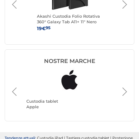
Akashi Custodia Folio Rotativa
Aka
Tab
360° Galaxy Tab A11+ 11" Nero
360
Ne
95
19€
19
NOSTRE MARCHE
Custodia tablet
Custodia
Apple
Akashi
Tendenze attuali:
Custodia iPad
|
Tastiera custodia tablet
|
Protezione