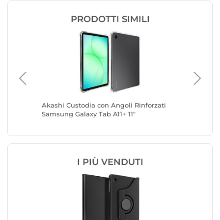
PRODOTTI SIMILI
g Galaxy
Akashi Custodia con Angoli Rinforzati
Samsung
Samsung Galaxy Tab A11+ 11"
"Design
Galaxy T
I PIÙ VENDUTI