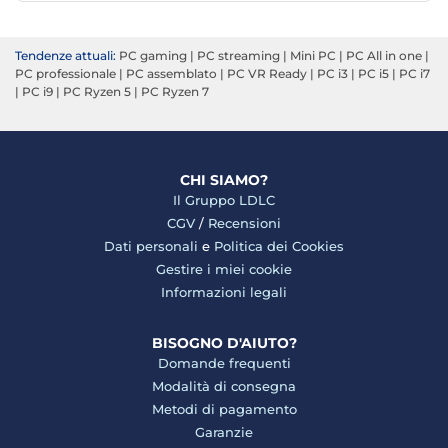
Tendenze attuali:
PC gaming
|
PC streaming
|
Mini PC
|
PC All in one
|
PC professionale
|
PC assemblato
|
PC VR Ready
|
PC i3
|
PC i5
|
PC i7
|
PC i9
|
PC Ryzen 5
|
PC Ryzen 7
CHI SIAMO?
Il Gruppo LDLC
CGV
/
Recensioni
Dati personali
e
Politica dei Cookies
Gestire i miei cookie
Informazioni legali
BISOGNO D'AIUTO?
Domande frequenti
Modalità di consegna
Metodi di pagamento
Garanzie