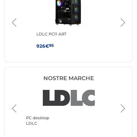
LDLC PC11 ART
GM
350
95
926€
37
NOSTRE MARCHE
PC desk
Generic
PC desktop
LDLC