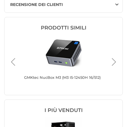
RECENSIONE DEI CLIENTI
PRODOTTI SIMILI
/512
GMKtec NucBox M3 (M3 I5-12450H 16/512)
Lenovo 
(12U800
I PIÙ VENDUTI