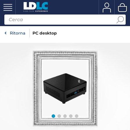
Ritorna
PC desktop