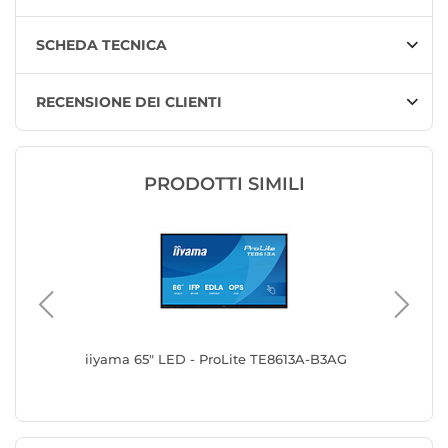
SCHEDA TECNICA
RECENSIONE DEI CLIENTI
PRODOTTI SIMILI
A-B2AG
iiyama 65" LED - ProLite TE8613A-B3AG
iiyama 