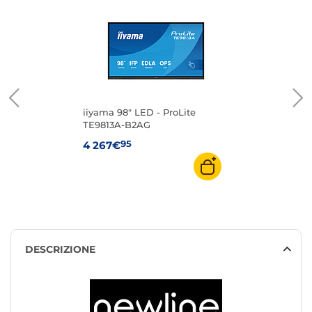
iiyama 98" LED - ProLite
TE9813A-B2AG
95
4 267€
DESCRIZIONE