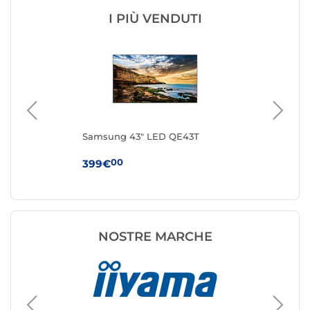
I PIÙ VENDUTI
Samsung 43" LED QE43T
Sa
00
399€
96
NOSTRE MARCHE
TV busi